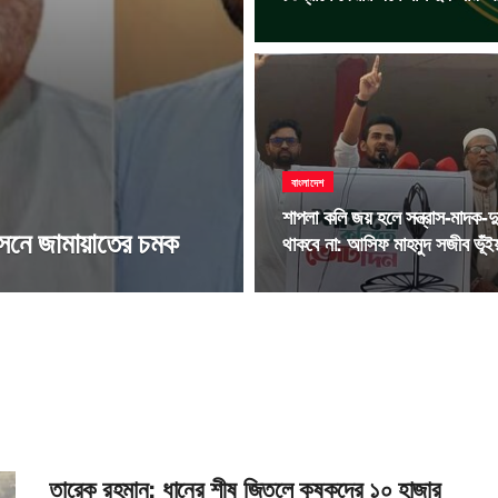
বাংলাদেশ
শাপলা কলি জয় হলে সন্ত্রাস-মাদক-দুর
নে জামায়াতের চমক
থাকবে না: আসিফ মাহমুদ সজীব ভূঁইয
তারেক রহমান: ধানের শীষ জিতলে কৃষকদের ১০ হাজার