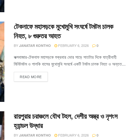
টেকনাফে মহাসড়কে মুখোমুখি সংঘর্ষে টমটম চালক
নিহত, ৮ গুরুতর আহত
BY
FEBRUARY 6, 2026
JANATAR KONTHO
0
কক্সবাজার-টেকনাফ মহাসড়কে শুক্রবার ভোর সাড়ে সাতটার দিকে যাত্রীবাহী
মিনিটমটম ও পালকি বাসের মুখোমুখি সংঘর্ষে একটি টমটম চালক নিহত ও অন্তত...
READ MORE
রায়পুরার চরাঞ্চলে যৌথ টহল, দেশীয় অস্ত্র ও নৃশংস
হ্যান্ডল উদ্ধার
BY
FEBRUARY 6, 2026
JANATAR KONTHO
0