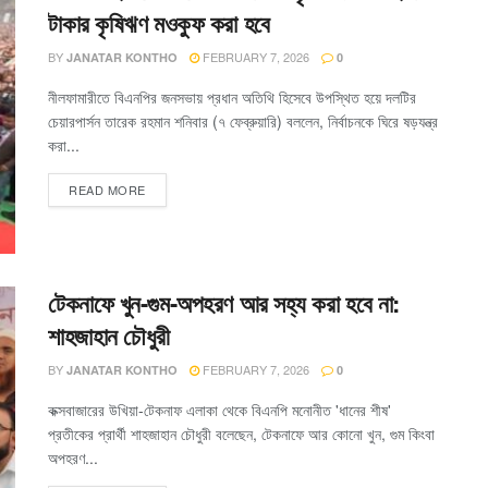
টাকার কৃষিঋণ মওকুফ করা হবে
BY
FEBRUARY 7, 2026
JANATAR KONTHO
0
নীলফামারীতে বিএনপির জনসভায় প্রধান অতিথি হিসেবে উপস্থিত হয়ে দলটির
চেয়ারপার্সন তারেক রহমান শনিবার (৭ ফেব্রুয়ারি) বললেন, নির্বাচনকে ঘিরে ষড়যন্ত্র
করা...
READ MORE
টেকনাফে খুন-গুম-অপহরণ আর সহ্য করা হবে না:
শাহজাহান চৌধুরী
BY
FEBRUARY 7, 2026
JANATAR KONTHO
0
কক্সবাজারের উখিয়া-টেকনাফ এলাকা থেকে বিএনপি মনোনীত 'ধানের শীষ'
প্রতীকের প্রার্থী শাহজাহান চৌধুরী বলেছেন, টেকনাফে আর কোনো খুন, গুম কিংবা
অপহরণ...