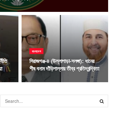
বাংলাদেশ
্নীতি
সিরাজগঞ্জ-৪ (উল্লাপাড়া-সলঙ্গা): ধানের
়া
শীষ বনাম দাঁড়িপাল্লার তীব্র প্রতিদ্বন্দ্বিতা