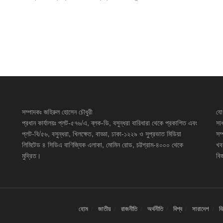
সম্পাদকঃ জহিরুল হোসেন চৌধুরী
যো
প্রধান কার্যালয়ঃ প্লট-৫৭৬/এ, ব্লক-ডি, বসুন্ধরা বারিধারা থেকে প্রকাশিত এবং
সা
প্লট-বি/৫৬, বসুন্ধরা, খিলক্ষেত, বাড্ডা, ঢাকা-১২২৯ ও সুপ্রভাত মিডিয়া
সম
লিমিটেড ৪ সিডিএ বাণিজ্যিক এলাকা, মোমিন রোড, চট্টগ্রাম-৪০০০ থেকে
খব
মুদ্রিত।
বিজ
হোম
জাতীয়
রাজনীতি
অর্থনীতি
বিশ্ব
সারাদেশ
ব