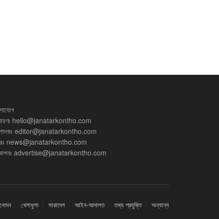
গাযোগ
ধারণঃ
hello@janatarkontho.com
্পাদকঃ
editor@janatarkontho.com
রঃ
news@janatarkontho.com
্ঞাপনঃ
advertise@janatarkontho.com
িনোদন
খেলাধুলা
সারাদেশ
আইন-আদালত
তথ্য প্রযুক্তি
অন্যান্য