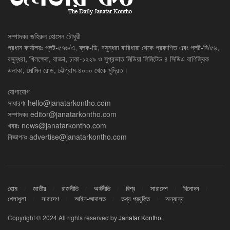
সম্পাদকঃ জহিরুল হোসেন চৌধুরী
প্রধান কার্যালয়ঃ প্লট-৫৭৬/এ, ব্লক-ডি, বসুন্ধরা বারিধারা থেকে প্রকাশিত এবং প্লট-বি/৫৬,
বসুন্ধরা, খিলক্ষেত, বাড্ডা, ঢাকা-১২২৯ ও সুপ্রভাত মিডিয়া লিমিটেড ৪ সিডিএ বাণিজ্যিক
এলাকা, মোমিন রোড, চট্টগ্রাম-৪০০০ থেকে মুদ্রিত।
যোগাযোগ
সাধারণঃ
hello@janatarkontho.com
সম্পাদকঃ
editor@janatarkontho.com
খবরঃ
news@janatarkontho.com
বিজ্ঞাপনঃ
advertise@janatarkontho.com
হোম
জাতীয়
রাজনীতি
অর্থনীতি
বিশ্ব
সারাদেশ
বিনোদন
খেলাধুলা
সারাদেশ
আইন-আদালত
তথ্য প্রযুক্তি
অন্যান্য
Copyright © 2024 All rights reserved by
Janatar Kontho
.