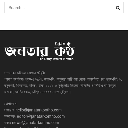
সম্পাদকঃ জহিরুল হোসেন চৌধুরী
প্রধান কার্যালয়ঃ প্লট-৫৭৬/এ, ব্লক-ডি, বসুন্ধরা বারিধারা থেকে প্রকাশিত এবং প্লট-বি/৫৬,
বসুন্ধরা, খিলক্ষেত, বাড্ডা, ঢাকা-১২২৯ ও সুপ্রভাত মিডিয়া লিমিটেড ৪ সিডিএ বাণিজ্যিক
এলাকা, মোমিন রোড, চট্টগ্রাম-৪০০০ থেকে মুদ্রিত।
যোগাযোগ
সাধারণঃ
hello@janatarkontho.com
সম্পাদকঃ
editor@janatarkontho.com
খবরঃ
news@janatarkontho.com