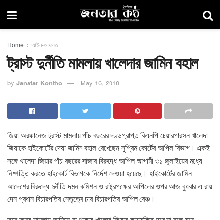
Home
আইন-আদালত
ট্রাস্ট দুর্নীতি মামলায় খালেদার জামিন বহাল
by
Janatar Kontho
May 16, 2018
জিয়া অরফানেজ ট্রাস্ট মামলায় পাঁচ বছরের দণ্ডপ্রাপ্ত বিএনপি চেয়ারপারসন খালেদা
জিয়াকে হাইকোর্টের দেয়া জামিন বহাল রেখেছেন সুপ্রিম কোর্টের আপিল বিভাগ। একই
সঙ্গে খালেদা জিয়ার পাঁচ বছরের সাজার বিরুদ্ধে আপিল আগামী ৩১ জুলাইয়ের মধ্যে
নিষ্পত্তি করতে হাইকোর্ট বিভাগকে নির্দেশ দেওয়া হয়েছে। হাইকোর্টের জামিন
আদেশের বিরুদ্ধে দুর্নীতি দমন কমিশন ও রাষ্ট্রপক্ষের আপিলের ওপর আজ বুধবার এ রায়
দেন প্রধান বিচারপতির নেতৃত্বে চার বিচারপতির আপিল বেঞ্চ।
তবে অন্য মামলায় জামিনে না থাকায় খালেদা জিয়ার কারামুক্তি হবে না বলে মনে