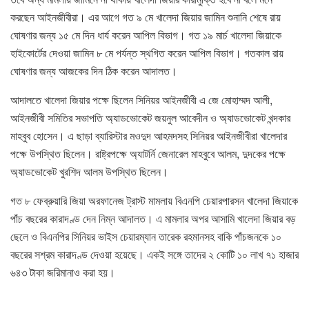
করছেন আইনজীবীরা। এর আগে গত ৯ মে খালেদা জিয়ার জামিন শুনানি শেষে রায়
ঘোষণার জন্য ১৫ মে দিন ধার্য করেন আপিল বিভাগ। গত ১৯ মার্চ খালেদা জিয়াকে
হাইকোর্টের দেওয়া জামিন ৮ মে পর্যন্ত স্থগিত করেন আপিল বিভাগ। গতকাল রায়
ঘোষণার জন্য আজকের দিন ঠিক করেন আদালত।
আদালতে খালেদা জিয়ার পক্ষে ছিলেন সিনিয়র আইনজীবী এ জে মোহাম্মদ আলী,
আইনজীবী সমিতির সভাপতি অ্যাডভোকেট জয়নুল আবেদীন ও অ্যাডভোকেট খন্দকার
মাহবুব হোসেন। এ ছাড়া ব্যারিস্টার মওদুদ আহমদসহ সিনিয়র আইনজীবীরা খালেদার
পক্ষে উপস্থিত ছিলেন। রাষ্ট্রপক্ষে অ্যাটর্নি জেনারেল মাহবুবে আলম, দুদকের পক্ষে
অ্যাডভোকেট খুরশিদ আলম উপস্থিত ছিলেন।
গত ৮ ফেব্রুয়ারি জিয়া অরফানেজ ট্রাস্ট মামলায় বিএনপি চেয়ারপারসন খালেদা জিয়াকে
পাঁচ বছরের কারাদণ্ড দেন নিম্ন আদালত। এ মামলার অপর আসামি খালেদা জিয়ার বড়
ছেলে ও বিএনপির সিনিয়র ভাইস চেয়ারম্যান তারেক রহমানসহ বাকি পাঁচজনকে ১০
বছরের সশ্রম কারাদণ্ড দেওয়া হয়েছে। একই সঙ্গে তাদের ২ কোটি ১০ লাখ ৭১ হাজার
৬৪৩ টাকা জরিমানাও করা হয়।