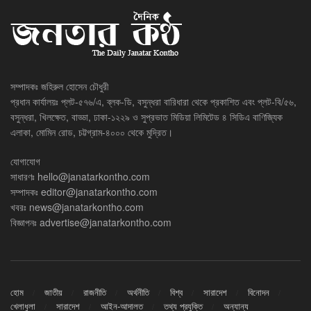
সম্পাদকঃ জহিরুল হোসেন চৌধুরী
প্রধান কার্যালয়ঃ প্লট-৫৭৬/এ, ব্লক-ডি, বসুন্ধরা বারিধারা থেকে প্রকাশিত এবং প্লট-বি/৫৬,
বসুন্ধরা, খিলক্ষেত, বাড্ডা, ঢাকা-১২২৯ ও সুপ্রভাত মিডিয়া লিমিটেড ৪ সিডিএ বাণিজ্যিক
এলাকা, মোমিন রোড, চট্টগ্রাম-৪০০০ থেকে মুদ্রিত।
যোগাযোগ
সাধারণঃ
hello@janatarkontho.com
সম্পাদকঃ
editor@janatarkontho.com
খবরঃ
news@janatarkontho.com
বিজ্ঞাপনঃ
advertise@janatarkontho.com
হোম
জাতীয়
রাজনীতি
অর্থনীতি
বিশ্ব
সারাদেশ
বিনোদন
খেলাধুলা
সারাদেশ
আইন-আদালত
তথ্য প্রযুক্তি
অন্যান্য