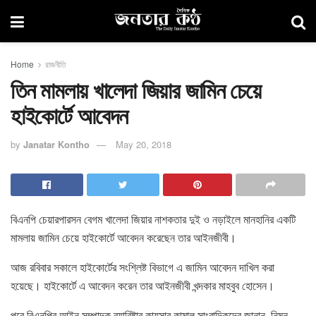
Home
রাজনীতি
তিন মামলায় খালেদা জিয়ার জামিন চেয়ে
হাইকোর্টে আবেদন
by
Janatar Kontho
May 20, 2018
বিএনপি চেয়ারপারসন বেগম খালেদা জিয়ার নাশকতার দুই ও নড়াইলে মানহানির একটি
মামলায় জামিন চেয়ে হাইকোর্টে আবেদন করেছেন তার আইনজীবী।
আজ রবিবার সকালে হাইকোর্টের সংশ্লিষ্ট বিভাগে এ জামিন আবেদন দাখিল করা
হয়েছে। হাইকোর্টে এ আবেদন করেন তার আইনজীবী খন্দকার মাহবুব হোসেন।
পরে বিএনপির আইন সম্পাদক ব্যারিষ্টার কায়সার কামাল সাংবাদিকদের জানান, নিম্ন