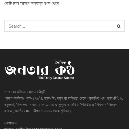
কোটি টাকা আসবে অন্যান্য উৎস থেকে।
সম্পাদকঃ জহিরুল হোসেন চৌধুরী
প্রধান কার্যালয়ঃ প্লট-৫৭৬/এ, ব্লক-ডি, বসুন্ধরা বারিধারা থেকে প্রকাশিত এবং প্লট-বি/৫৬,
বসুন্ধরা, খিলক্ষেত, বাড্ডা, ঢাকা-১২২৯ ও সুপ্রভাত মিডিয়া লিমিটেড ৪ সিডিএ বাণিজ্যিক
এলাকা, মোমিন রোড, চট্টগ্রাম-৪০০০ থেকে মুদ্রিত।
যোগাযোগ
সাধারণঃ
hello@janatarkontho.com