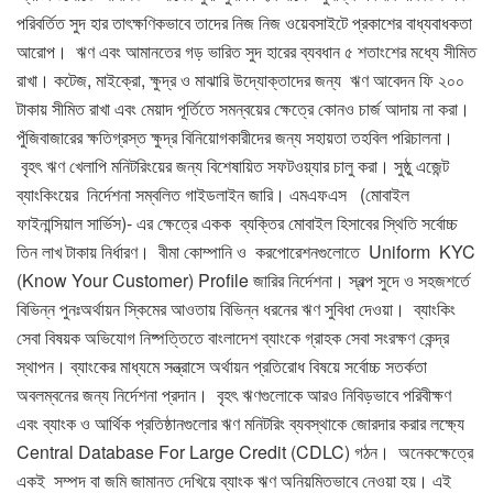
পরিবর্তিত সুদ হার তাৎক্ষণিকভাবে তাদের নিজ নিজ ওয়েবসাইটে প্রকাশের বাধ্যবাধকতা
আরোপ। ঋণ এবং আমানতের গড় ভারিত সুদ হারের ব্যবধান ৫ শতাংশের মধ্যে সীমিত
রাখা। কটেজ, মাইক্রো, ক্ষুদ্র ও মাঝারি উদ্যোক্তাদের জন্য ঋণ আবেদন ফি ২০০
টাকায় সীমিত রাখা এবং মেয়াদ পূর্তিতে সমন্বয়ের ক্ষেত্রে কোনও চার্জ আদায় না করা।
পুঁজিবাজারের ক্ষতিগ্রস্ত ক্ষুদ্র বিনিয়োগকারীদের জন্য সহায়তা তহবিল পরিচালনা।
বৃহৎ ঋণ খেলাপি মনিটরিংয়ের জন্য বিশেষায়িত সফটওয়্যার চালু করা। সুষ্ঠু এজেন্ট
ব্যাংকিংয়ের নির্দেশনা সম্বলিত গাইডলাইন জারি। এমএফএস (মোবাইল
ফাইনান্সিয়াল সার্ভিস)- এর ক্ষেত্রে একক ব্যক্তির মোবাইল হিসাবের স্থিতি সর্বোচ্চ
তিন লাখ টাকায় নির্ধারণ। বীমা কোম্পানি ও করপোরেশনগুলোতে Uniform KYC
(Know Your Customer) Profile জারির নির্দেশনা। স্বল্প সুদে ও সহজশর্তে
বিভিন্ন পুনঃঅর্থায়ন স্কিমের আওতায় বিভিন্ন ধরনের ঋণ সুবিধা দেওয়া। ব্যাংকিং
সেবা বিষয়ক অভিযোগ নিষ্পত্তিতে বাংলাদেশ ব্যাংকে গ্রাহক সেবা সংরক্ষণ কেন্দ্র
স্থাপন। ব্যাংকের মাধ্যমে সন্ত্রাসে অর্থায়ন প্রতিরোধ বিষয়ে সর্বোচ্চ সতর্কতা
অবলম্বনের জন্য নির্দেশনা প্রদান। বৃহৎ ঋণগুলোকে আরও নিবিড়ভাবে পরিবীক্ষণ
এবং ব্যাংক ও আর্থিক প্রতিষ্ঠানগুলোর ঋণ মনিটরিং ব্যবস্থাকে জোরদার করার লক্ষ্যে
Central Database For Large Credit (CDLC) গঠন। অনেকক্ষেত্রে
একই সম্পদ বা জমি জামানত দেখিয়ে ব্যাংক ঋণ অনিয়মিতভাবে নেওয়া হয়। এই