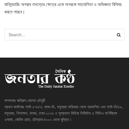
মানিলন্ডারিং অপরাধ তদন্তের ক্ষেত্রে একে অপরকে সহযোগিতা ও অভিজ্ঞতা বিনিময়
করতে পারবে।
সম্পাদকঃ জহিরুল হোসেন চৌধুরী
প্রধান কার্যালয়ঃ প্লট-৫৭৬/এ, ব্লক-ডি, বসুন্ধরা বারিধারা থেকে প্রকাশিত এবং প্লট-বি/৫৬,
বসুন্ধরা, খিলক্ষেত, বাড্ডা, ঢাকা-১২২৯ ও সুপ্রভাত মিডিয়া লিমিটেড ৪ সিডিএ বাণিজ্যিক
এলাকা, মোমিন রোড, চট্টগ্রাম-৪০০০ থেকে মুদ্রিত।