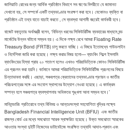
জালিয়াতি রোধের জন্য আর্থিক প্রতিষ্ঠান বিভাগে সব ঋণের বিপরীতে যে জামানত
দেখানো হয়, সে সম্পর্কে একটি তথ্যভাণ্ডার সংরক্ষণ করা হবে। যেকোনও ব্যক্তি বা
প্রতিষ্ঠান এই তথ্য যাতে যাচাই করতে , সে ব্যবস্থা আগামী বছরেই কার্যকরী হবে।
বাজেট বক্তৃতায় অর্থমন্ত্রী বলেন, ‘বিভিন্ন ধরনের সিকিউরিটিজ ব্যবহারের মাধ্যমে বন্ড
মার্কেটের উন্নন ঘটানো সম্ভব হয়। এ দিকে লক্ষ্য রেখে আমরা Floating Rate
Treasury Bond (FRTB) চালু করতে যাচ্ছি। এ বিষয়ে ইতোমধ্যে গাউডলাইন
ও নির্দেশিকা জারি করা হয়েছে। লক্ষ্য করার বিষয় হলো— ব্যাংকিং শিল্পে ইসলামি
ব্যাংকিংয়ের হিস্যা প্রায় ২০ শতাংশ হলেও এখনও শরিয়াভিত্তিক কোনও সিকিউরিটিজ
এর প্রচলন করা হয়নি। বর্তমানে আমরা শরিয়াভিত্তিক সিকিউরিটিজ প্রচলনের বিষয়ে
চিন্তাভাবনা করছি। এছাড়া, সঞ্চয়পত্র ক্রেতাদের তথ্যভাণ্ডার প্রণয়ন ও জাতীয়
পরিচয়পত্রের সঙ্গে এর সংযোগ স্থাপনের উদ্যোগ নেওয়া হয়েছে। এ কার্যক্রম
সম্পন্ন হলে সঞ্চয়পত্র ব্যবস্থাপনায় অধিকতর শৃঙ্খলা আনা সম্ভব হবে।’
মানিলন্ডারিং প্রতিরোধে তথ্য বিনিময় ও আন্তঃসংস্থা সহযোগিতা বৃদ্ধির লক্ষ্যে
Bangladesh Financial Intelligence Unit (BFIU) এবং জাতীয়
রাজস্ব বোর্ড এর মধ্যে সমঝোতা স্মারক স্বাক্ষরিত হয়েছে। উক্ত সমঝোতা স্মারকের
আওতায় সংস্থা দুইটি নিজেদের ডাটাবেইজে সংরক্ষিত তথ্যাদি আদান-প্রদান এবং