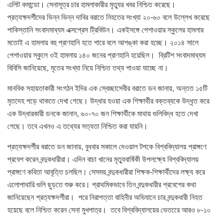
এলিট কমান্ডো। সেনাসূত্র চার হামলাকারীর মৃত্যুর খবর নিশ্চিত করেছে।
প্রত্যক্ষদর্শীদের ভিন্ন ভিন্ন দাবির বরাতে নিহতের সংখ্যা ২০-৬০ বলে উল্লেখ করেছে
পাকিস্তানি সংবাদমাধ্যম এক্সপ্রেস ট্রিবিউন। একইসঙ্গে পেশাওয়ার স্কুলের হামলার
মতোই এ হামলায় বহু প্রাণহানি হতে পারে বলে আশঙ্কা করা হচ্ছে। ২০১৪ সালে
পেশাওয়ার স্কুলে ওই হামলায় ১৪০ জনের প্রাণহানি হয়েছিল। ব্রিটিশ সংবাদমাধ্যম
বিবিসি জানিয়েছে, মৃতের সংখ্যা নিয়ে নিশ্চিত তথ্য পাওয়া যাচ্ছে না।
মানবিক সহায়তাকারী সংগঠন ইদির এক স্বেচ্ছাসেবীর বরাতে ডন জানায়, অন্তত ১৫টি
মৃতদেহ পড়ে থাকতে দেখা গেছে। উদ্ধার হওয়া এক শিক্ষার্থীর বক্তব্যকে উদ্ধৃত করে
এক উদ্ধারকারী ডনকে জানান, ৬০-৭০ জন শিক্ষার্থীকে মাথায় গুলিবিদ্ধ হতে দেখা
গেছে। তবে এখনও এ তথ্যের সত্যতা নিশ্চিত করা যায়নি।
প্রত্যক্ষদর্শীর বরাতে ডন জানায়, বুধবার সকালে দেওয়াল টপকে বিশ্ববিদ্যালয় প্রাঙ্গণে
প্রবেশ করেন বন্দুকধারীরা। এদিন বাচা খানের মৃত্যুবার্ষিকী উপলক্ষ্যে বিশ্ববিদ্যালয়
প্রাঙ্গণে কবিতা আবৃত্তি চলছিল। সেসময় বন্দুকধারীরা শিক্ষক-শিক্ষার্থীদের লক্ষ্য করে
এলোপাথারি গুলি ছুড়তে শুরু করে। প্রাথমিকভাবে তিন বন্দুকধারীর প্রবেশের কথা
জানিয়েছেন প্রত্যক্ষদর্শীরা। পরে নিরাপত্তা বাহিনীর অভিযানে চার বন্দুকধারী নিহত
হয়েছে বলে নিশ্চিত করেন সেনা মুখপাত্র। তবে বিশ্ববিদ্যালয়ের ভেতরেে আরও ৮-১০