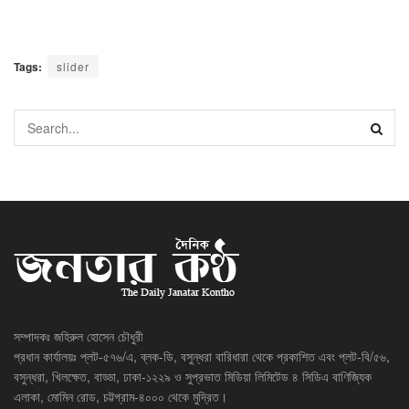
Tags:
slider
সম্পাদকঃ জহিরুল হোসেন চৌধুরী
প্রধান কার্যালয়ঃ প্লট-৫৭৬/এ, ব্লক-ডি, বসুন্ধরা বারিধারা থেকে প্রকাশিত এবং প্লট-বি/৫৬,
বসুন্ধরা, খিলক্ষেত, বাড্ডা, ঢাকা-১২২৯ ও সুপ্রভাত মিডিয়া লিমিটেড ৪ সিডিএ বাণিজ্যিক
এলাকা, মোমিন রোড, চট্টগ্রাম-৪০০০ থেকে মুদ্রিত।