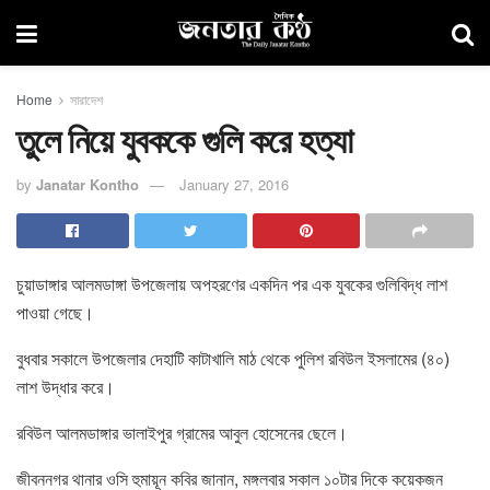
Home
সারাদেশ
তুলে নিয়ে যুবককে গুলি করে হত্যা
by
Janatar Kontho
January 27, 2016
চুয়াডাঙ্গার আলমডাঙ্গা উপজেলায় অপহরণের একদিন পর এক যুবকের গুলিবিদ্ধ লাশ
পাওয়া গেছে।
বুধবার সকালে উপজেলার দেহাটি কাটাখালি মাঠ থেকে পুলিশ রবিউল ইসলামের (৪০)
লাশ উদ্ধার করে।
রবিউল আলমডাঙ্গার ভালাইপুর গ্রামের আবুল হোসেনের ছেলে।
জীবননগর থানার ওসি হুমায়ূন কবির জানান, মঙ্গলবার সকাল ১০টার দিকে কয়েকজন