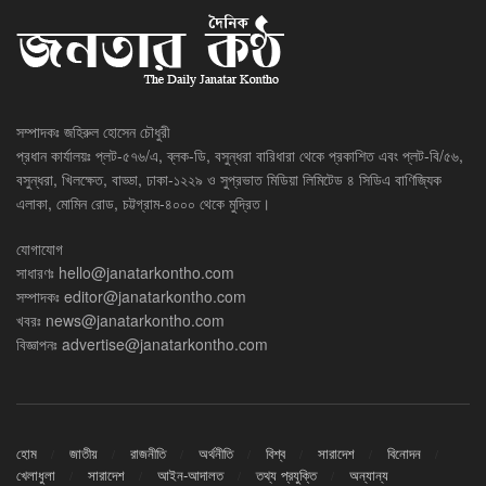
সম্পাদকঃ জহিরুল হোসেন চৌধুরী
প্রধান কার্যালয়ঃ প্লট-৫৭৬/এ, ব্লক-ডি, বসুন্ধরা বারিধারা থেকে প্রকাশিত এবং প্লট-বি/৫৬,
বসুন্ধরা, খিলক্ষেত, বাড্ডা, ঢাকা-১২২৯ ও সুপ্রভাত মিডিয়া লিমিটেড ৪ সিডিএ বাণিজ্যিক
এলাকা, মোমিন রোড, চট্টগ্রাম-৪০০০ থেকে মুদ্রিত।
যোগাযোগ
সাধারণঃ
hello@janatarkontho.com
সম্পাদকঃ
editor@janatarkontho.com
খবরঃ
news@janatarkontho.com
বিজ্ঞাপনঃ
advertise@janatarkontho.com
হোম
জাতীয়
রাজনীতি
অর্থনীতি
বিশ্ব
সারাদেশ
বিনোদন
খেলাধুলা
সারাদেশ
আইন-আদালত
তথ্য প্রযুক্তি
অন্যান্য