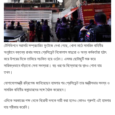
টেলিভিশনে সরাসরি সম্প্রচারিত ফুটেজে দেখা গেছে, খোলা মাঠে সামরিক বাহিনীর
অনুষ্ঠানে বক্তব্য রাখার সময়ে প্রেসিডেন্ট নিকোলাস মাদুরো ও অন্য কর্মকর্তারা হঠাৎ
করে উপরের দিকে তাকিয়ে সচকিত হয়ে ওঠেন। এসময় ছোটাছুটি শুরু করে
সারিবদ্ধভাবে দাঁড়ানো সেনা সদস্যরা। বড় ধরণের বিস্ফোরণের শব্দও শোনা যায়
তখন।
যোগাযোগমন্ত্রী রদ্রিগেজ জানিয়েছেন হামলার পর প্রেসিডেন্ট তার মন্ত্রীসভার সদস্য ও
সামরিক বাহিনীর কমান্ডারদের সঙ্গে বৈঠক করেছেন।
এদিকে সরকারের পক্ষ থেকে বিরোধী দলকে দায়ী করা হলেও কোনও গ্রুপই এই হামলার
দায় স্বীকার করেনি।