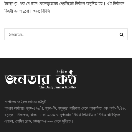
উল্লেখ্য, গত মে মাসে ভেনেজুয়েলায় প্রেসিডেন্ট নির্বাচন অনুষ্ঠিত হয়। ওই নির্বাচনে
বিজয়ী হন মাদুরো। খবর: বিবিসি
সম্পাদকঃ জহিরুল হোসেন চৌধুরী
প্রধান কার্যালয়ঃ প্লট-৫৭৬/এ, ব্লক-ডি, বসুন্ধরা বারিধারা থেকে প্রকাশিত এবং প্লট-বি/৫৬,
বসুন্ধরা, খিলক্ষেত, বাড্ডা, ঢাকা-১২২৯ ও সুপ্রভাত মিডিয়া লিমিটেড ৪ সিডিএ বাণিজ্যিক
এলাকা, মোমিন রোড, চট্টগ্রাম-৪০০০ থেকে মুদ্রিত।