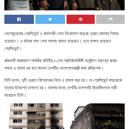
ভেনেজুয়েলার প্রেসিডেন্ট ও বামপন্থী নেতা নিকোলাস মাদুরো ড্রোন হামলার শিকার
হয়েছেন। এ ঘটনায় সাত সেনা সদস্য আহত হয়েছেন। তবে অক্ষত রয়েছেন
প্রেসিডেন্ট।
রাজধানী কারাকাসে সামরিক বাহিনীর ৮১তম প্রতিষ্ঠাবার্ষিকী অনুষ্ঠানে বক্তব্য রাখার
সময়ে এ হামলা হয় বলে জানান দেশটির যোগাযোগমন্ত্রী জর্জ রদ্রিগেজ।
তিনি বলেন, দুটি ড্রোনে বিস্ফোরক নিয়ে এ হামলা করা হয়। যা প্রেসিডেন্ট মাদুরোকে
হত্যার উদ্দেশ্যে চালানো হয়। হামলার জন্য দেশটির ডানপন্থী বিরোধীদলকে দায়ী
করেছেন তিনি।