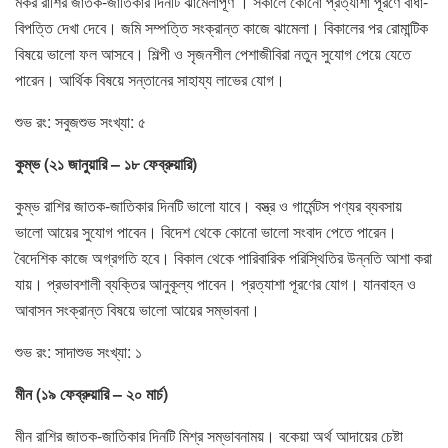
মকর রাশির জাতক-জাতিকার দিনটি ঝামেলাপূর্ণ । সকালে কোনো প্রত্যাশা পূরণে বাধা-
বিপত্তি দেখা দেবে। জমি সম্পত্তি সংক্রান্ত কাজে ঝামেলা। বিকালের পর রোমান্টিক
বিষয়ে ভালো ফল আসবে। শিল্পী ও সৃজনশীল পেশাজীবিরা নতুন সুযোগ পেয়ে যেতে
পারেন। আর্থিক বিষয়ে সন্তানের সাহায্য লাভের যোগ।
শুভ রং: সবুজশুভ সংখ্যা: ৫
কুম্ভ (২১ জানুয়ারি – ১৮ ফেব্রুয়ারি)
কুম্ভ রাশির জাতক-জাতিকার দিনটি ভালো যাবে। বস্ত্র ও গার্মেন্টস পণ্যর ব্যবসায়
ভালো আয়ের সুযোগ পাবেন। বিদেশ থেকে কোনো ভালো সংবাদ পেতে পারেন।
বৈদেশিক কাজে অগ্রগতি হবে। বিকাল থেকে পারিবারিক পরিস্থিতির উন্নতি আশা করা
যায়। প্রভাবশালী ব্যক্তির আনুকূল্য পাবেন। প্রত্যাশা পূরণের যোগ। যানবাহন ও
আবাসন সংক্রান্ত বিষয়ে ভালো আয়ের সম্ভাবনা।
শুভ রং: সাদাশুভ সংখ্যা: ১
মীন (১৯ ফেব্রুয়ারি – ২০ মার্চ)
মীন রাশির জাতক-জাতিকার দিনটি মিশ্র সম্ভাবনাময়। বকেয়া অর্থ আদায়ের চেষ্টা