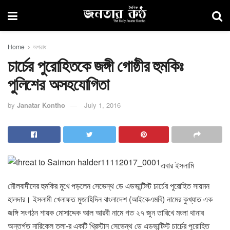
Home
অপরাধ
চার্চের পুরোহিতকে জঙ্গী গোষ্ঠীর হুমকিঃ
পুলিশের অসহযোগিতা
by
Janatar Kontho
July 1, 2016
এবার ইসলামি
মৌলবাদীদের হুমকির মুখে পড়লেন সেভেন্থ ডে এডভান্টিস্ট চার্চের পুরোহিত সায়মন
হালদার। ইসলামী খেলাফত মুজাহিদিন বাংলাদেশ (আইকেএমবি) নামের কুখ্যাত এক
জঙ্গি সংগঠন শায়ক মোসাদ্দেক আল আরবী নামে গত ২৭ জুন তারিখে মংলা থানার
অন্তর্গত নারিকেল তলা-র একটি খ্রিস্টান সেভেন্থ ডে এডভান্টিস্ট চার্চের পুরোহিত