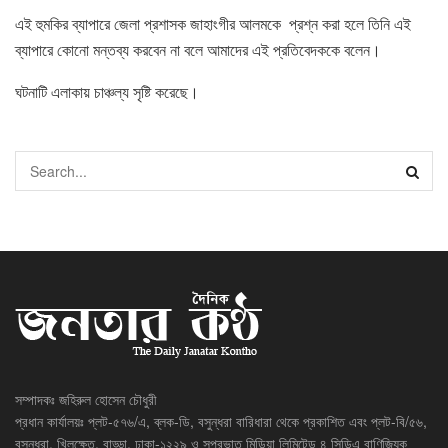
এই হুমকির ব্যাপারে জেলা প্রশাসক জাহাংগীর আলমকে প্রশ্ন করা হলে তিনি এই
ব্যাপারে কোনো মন্তব্য করবেন না বলে আমাদের এই প্রতিবেদককে বলেন।
ঘটনাটি এলাকায় চাঞ্চল্য সৃষ্টি করেছে।
সম্পাদকঃ জহিরুল হোসেন চৌধুরী
প্রধান কার্যালয়ঃ প্লট-৫৭৬/এ, ব্লক-ডি, বসুন্ধরা বারিধারা থেকে প্রকাশিত এবং প্লট-বি/৫৬,
বসুন্ধরা, খিলক্ষেত, বাড্ডা, ঢাকা-১২২৯ ও সুপ্রভাত মিডিয়া লিমিটেড ৪ সিডিএ বাণিজ্যিক