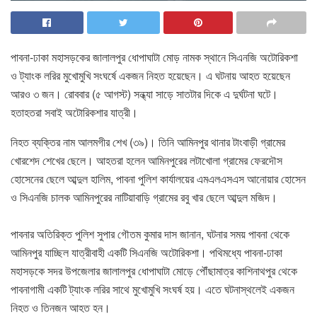
পাবনা-ঢাকা মহাসড়কের জালালপুর ধোপাঘাটা মোড় নামক স্থানে সিএনজি অটোরিকশা
ও ট্যাংক লরির মুখোমুখি সংঘর্ষে একজন নিহত হয়েছেন। এ ঘটনায় আহত হয়েছেন
আরও ৩ জন। রোববার (৫ আগস্ট) সন্ধ্যা সাড়ে সাতটার দিকে এ দুর্ঘটনা ঘটে।
হতাহতরা সবাই অটোরিকশার যাত্রী।
নিহত ব্যক্তির নাম আলমগীর শেখ (৩৯)। তিনি আমিনপুর থানার টাংবাড়ী গ্রামের
খোরশেদ শেখের ছেলে। আহতরা হলেন আমিনপুরের লটাখোলা গ্রামের ফেরদৌস
হোসেনের ছেলে আব্দুল হালিম, পাবনা পুলিশ কার্যালয়ের এমএলএসএস আনোয়ার হোসেন
ও সিএনজি চালক আমিনপুরের নাটিয়াবাড়ি গ্রামের রবু খার ছেলে আব্দুল মজিদ।
পাবনার অতিরিক্ত পুলিশ সুপার গৌতম কুমার দাস জানান, ঘটনার সময় পাবনা থেকে
আমিনপুর যাচ্ছিল যাত্রীবাহী একটি সিএনজি অটোরিকশা। পথিমধ্যে পাবনা-ঢাকা
মহাসড়কে সদর উপজেলার জালালপুর ধোপাঘাটা মোড়ে পৌঁছামাত্র কাশিনাথপুর থেকে
পাবনাগামী একটি ট্যাংক লরির সাথে মুখোমুখি সংঘর্ষ হয়। এতে ঘটনাস্থলেই একজন
নিহত ও তিনজন আহত হন।