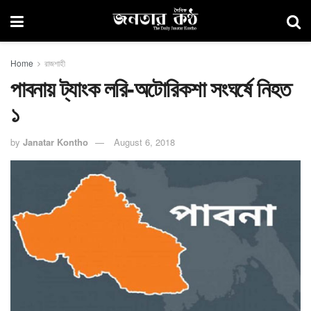
Home
রাজশাহী
পাবনায় ট্যাংক লরি-অটোরিকশা সংঘর্ষে নিহত
১
by
Janatar Kontho
August 6, 2018