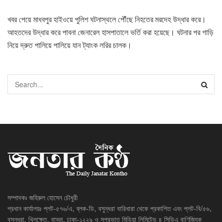
খবর পেয়ে মাধবপুর হাইওয়ে পুলিশ ঘটনাস্থলে পৌঁঁছে নিহতের মরদেহ উদ্ধার করে।
আহতদের উদ্ধার করে পাবনা জেনারেল হাসপাতালে ভর্তি করা হয়েছে। ঘটনার পর গাড়ি
নিয়ে দ্রুত পালিয়ে পালিয়ে যান ট্যাংক লরির চালক।
সম্পাদকঃ জহিরুল হোসেন চৌধুরী
প্রধান কার্যালয়ঃ প্লট-৫৭৬/এ, ব্লক-ডি, বসুন্ধরা বারিধারা থেকে প্রকাশিত এবং প্লট-বি/৫৬,
বসুন্ধরা, খিলক্ষেত, বাড্ডা, ঢাকা-১২২৯ ও সুপ্রভাত মিডিয়া লিমিটেড ৪ সিডিএ বাণিজ্যিক