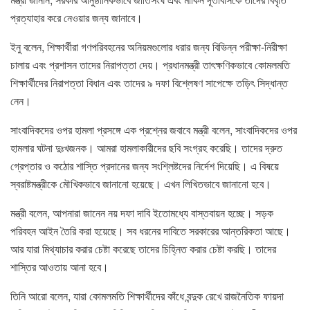
প্রত্যাহার করে নেওয়ার জন্য জানাবে।
ইনু বলেন, শিক্ষার্থীরা গণপরিবহনের অনিয়মগুলোর ধরার জন্য বিভিন্ন পরীক্ষা-নিরীক্ষা
চালায় এবং প্রশাসন তাদের নিরাপত্তা দেয়। প্রধানমন্ত্রী তাৎক্ষণিকভাবে কোমলমতি
শিক্ষার্থীদের নিরাপত্তা বিধান এবং তাদের ৯ দফা বিশ্লেষণ সাপেক্ষে তড়িৎ সিদ্ধান্ত
নেন।
সাংবাদিকদের ওপর হামলা প্রসঙ্গে এক প্রশ্নের জবাবে মন্ত্রী বলেন, সাংবাদিকদের ওপর
হামলার ঘটনা দুঃখজনক। আমরা হামলাকারীদের ছবি সংগ্রহ করেছি। তাদের দ্রুত
গ্রেপ্তার ও কঠোর শাস্তি প্রদানের জন্য সংশ্লিষ্টদের নির্দেশ দিয়েছি। এ বিষয়ে
স্বরাষ্টমন্ত্রীকে মৌখিকভাবে জানানো হয়েছে। এখন লিখিতভাবে জানানো হবে।
মন্ত্রী বলেন, আপনারা জানেন নয় দফা দাবি ইতোমধ্যে বাস্তবায়ন হচ্ছে। সড়ক
পরিবহন আইন তৈরি করা হয়েছে। সব ধরনের দাবিতে সরকারের আন্তরিকতা আছে।
আর যারা মিথ্যাচার করার চেষ্টা করেছে তাদের চিহ্নিত করার চেষ্টা করছি। তাদের
শাস্তির আওতায় আনা হবে।
তিনি আরো বলেন, যারা কোমলমতি শিক্ষার্থীদের কাঁধে বন্দুক রেখে রাজনৈতিক ফায়দা