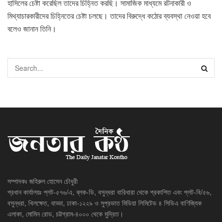
হাসিলের চেষ্টা করেছিল তাদের চিহ্নিত করছি। সামাজিক মাধ্যমে রটনাকারী ও
মিথ্যাচারকারীদের চিহ্নিতের চেষ্টা চলছে। তাদের বিরুদ্ধে কঠোর ব্যবস্থা নেওয়া হবে
বলেও জানান তিনি।
সম্পাদকঃ জহিরুল হোসেন চৌধুরী
প্রধান কার্যালয়ঃ প্লট-৫৭৬/এ, ব্লক-ডি, বসুন্ধরা বারিধারা থেকে প্রকাশিত এবং প্লট-বি/৫৬,
বসুন্ধরা, খিলক্ষেত, বাড্ডা, ঢাকা-১২২৯ ও সুপ্রভাত মিডিয়া লিমিটেড ৪ সিডিএ বাণিজ্যিক
এলাকা, মোমিন রোড, চট্টগ্রাম-৪০০০ থেকে মুদ্রিত।