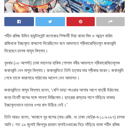
শহীদ রমিজ উদ্দিন ক্যান্টনমেন্ট কলেজের শিক্ষার্থী দিয়া খানম মিম ও আব্দুল করিম
রাজিবকে ইচ্ছাকৃত বাসচাপা দিয়েছিলেন বলে আদালতে স্বীকারোক্তিমূল জবানবন্দি
দিয়েছেন চালক মাসুম বিল্লাহ।
বুধবার (০৮ আগস্ট) ঢাকা মহানগর হাকিম গোলাম নবীর আদালতে স্বীকারোক্তিমূলক
জবানবন্দি দেন মাসুম বিল্লাহ। জবানবন্দিতে তিনি হত্যার দায় স্বীকার করেন। জবানবন্দি
শেষে তাকে কারাগারে পাঠানোর আদেশ দেন আদালত।
জবানবন্দিতে মাসুম বিল্লাহ বলেন, ‘বেশি ভাড়া পাওয়ার আশায় আগে যাত্রী উঠানোর
জন্য তিনটি বাসের সঙ্গে পাল্লা দিচ্ছিলাম। ছাত্ররা রাস্তার পাশে দাঁড়িয়ে থাকায়
ইচ্ছাকৃতভাবে তাদের ওপর বাস উঠিয়ে দেই।’
তিনি আরও বলেন, ‘জাবালে নূর বাসের (যার রেজি. নং ঢাকা মেট্রো-ব-১১-৯২৯৭) চালক
আমি। গত ২৯ জুলাই জিল্লুর রহমান ফ্লাইওভারের নিচে দাঁড়িয়ে থাকা শহীদ রমিজ