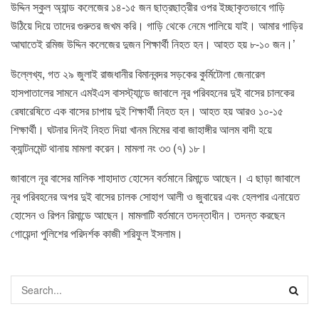
উদ্দিন স্কুল অ্যান্ড কলেজের ১৪-১৫ জন ছাত্রছাত্রীর ওপর ইচ্ছাকৃতভাবে গাড়ি
উঠিয়ে দিয়ে তাদের গুরুতর জখম করি। গাড়ি থেকে নেমে পালিয়ে যাই। আমার গাড়ির
আঘাতেই রমিজ উদ্দিন কলেজের দুজন শিক্ষার্থী নিহত হন। আহত হয় ৮-১০ জন।’
উল্লেখ্য, গত ২৯ জুলাই রাজধানীর বিমানবন্দর সড়কের কুর্মিটোলা জেনারেল
হাসপাতালের সামনে এমইএস বাসস্ট্যান্ডে জাবালে নূর পরিবহনের দুই বাসের চালকের
রেষারেষিতে এক বাসের চাপায় দুই শিক্ষার্থী নিহত হন। আহত হয় আরও ১০-১৫
শিক্ষার্থী। ঘটনার দিনই নিহত দিয়া খানম মিমের বাবা জাহাঙ্গীর আলম বাদী হয়ে
ক্যান্টনমেন্ট থানায় মামলা করেন। মামলা নং ৩৩ (৭) ১৮।
জাবালে নূর বাসের মালিক শাহাদাত হোসেন বর্তমানে রিমান্ডে আছেন। এ ছাড়া জাবালে
নূর পরিবহনের অপর দুই বাসের চালক সোহাগ আলী ও জুবায়ের এবং হেলপার এনায়েত
হোসেন ও রিপন রিমান্ডে আছেন। মামলাটি বর্তমানে তদন্তাধীন। তদন্ত করছেন
গোয়েন্দা পুলিশের পরিদর্শক কাজী শরিফুল ইসলাম।