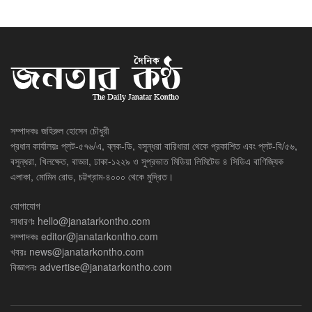
সম্পাদকঃ জহিরুল হোসেন চৌধুরী
প্রধান কার্যালয়ঃ প্লট-৫৭৬/এ, ব্লক-ডি, বসুন্ধরা বারিধারা থেকে প্রকাশিত এবং প্লট-বি/৫৬,
বসুন্ধরা, খিলক্ষেত, বাড্ডা, ঢাকা-১২২৯ ও সুপ্রভাত মিডিয়া লিমিটেড ৪ সিডিএ বাণিজ্যিক
এলাকা, মোমিন রোড, চট্টগ্রাম-৪০০০ থেকে মুদ্রিত।
যোগাযোগ
সাধারণঃ
hello@janatarkontho.com
সম্পাদকঃ
editor@janatarkontho.com
খবরঃ
news@janatarkontho.com
বিজ্ঞাপনঃ
advertise@janatarkontho.com