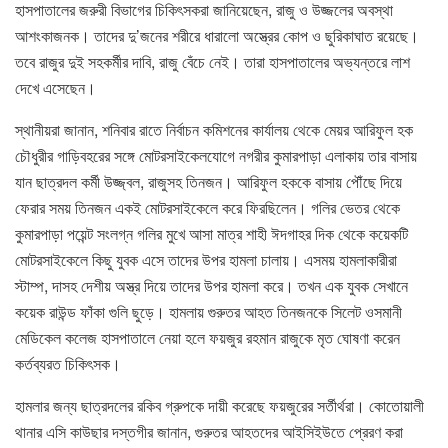
হাসপাতালের জরুরী বিভাগের চিকিৎসকরা জানিয়েছেন, রাজু ও উজ্জলের অবস্থা
আশংকাজনক। তাদের দু’জনের শরীরে ধারালো অস্ত্রের কোপ ও ছুরিকাঘাত রয়েছে।
তবে রাজুর দুই সহকর্মীর দাবি, রাজু বেঁচে নেই। তারা হাসপাতালের অভ্যন্তরে লাশ
দেখে এসেছেন।
স্থানীয়রা জানান, শনিবার রাতে নির্বাচন কমিশনের কার্যালয় থেকে মেয়র আরিফুল হক
চৌধুরীর গাড়িবহরের সঙ্গে মোটরসাইকেলযোগে নগরীর কুমারপাড়া এলাকায় তার বাসায়
যান ছাত্রদল কর্মী উজ্জ্বল, রাজুসহ তিনজন। আরিফুল হককে বাসায় পৌঁছে দিয়ে
ফেরার সময় তিনজন একই মোটরসাইকেলে করে ফিরছিলেন। গলির ভেতর থেকে
কুমারপাড়া পয়েন্ট সংলগ্ন গলির মুখে আসা মাত্র শাহী ঈদগাহর দিক থেকে কয়েকটি
মোটরসাইকেলে কিছু যুবক এসে তাদের উপর হামলা চালায়। এসময় হামলাকারীরা
স্টাম্প, দাসহ দেশীয় অস্ত্র দিয়ে তাদের উপর হামলা করে। তখন এক যুবক সেখানে
কয়েক রাউন্ড ফাঁকা গুলি ছুড়ে। হামলায় গুরুতর আহত তিনজনকে সিলেট ওসমানী
মেডিকেল কলেজ হাসপাতালে নেয়া হলে ফয়জুর রহমান রাজুকে মৃত ঘোষণা করেন
কর্তব্যরত চিকিৎসক।
হামলার জন্য ছাত্রদলের রকিব গ্রুপকে দায়ী করেছে ফয়জুরের সর্তীর্থরা। কোতোয়ালী
থানার এসি কাউছার দস্তগীর জানান, গুরুতর আহতদের আইসিইউতে প্রেরণ করা