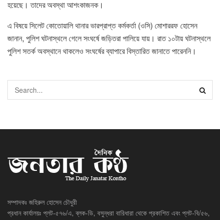
হয়েছে। তাদের অবস্থা আশংকাজনক।
এ বিষয়ে সিলেট কোতোয়ালি থানার ভারপ্রাপ্ত কর্মকর্তা (ওসি) মোশাররফ হোসেন
জানান, পুলিশ ঘটনাস্থলে গেলে সংঘর্ষে জড়িতরা পালিয়ে যায়। রাত ১০টায় ঘটনাস্থলে
পুলিশ সতর্ক অবস্থানে থাকলেও সংঘর্ষের ব্যাপারে বিস্তারিত জানাতে পারেননি।
সম্পাদকঃ জহিরুল হোসেন চৌধুরী
প্রধান কার্যালয়ঃ প্লট-৫৭৬/এ, ব্লক-ডি, বসুন্ধরা বারিধারা থেকে প্রকাশিত এবং প্লট-বি/৫৬,