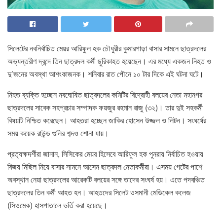
সিলেটের নবনির্বাচিত মেয়র আরিফুল হক চৌধুরীর কুমারপাড়া বাসার সামনে ছাত্রদলের
অভ্যন্তরীণ দ্বন্দে তিন ছাত্রদল কর্মী ছুরিকাহত হয়েছেন। এর মধ্যে একজন নিহত ও
দু’জনের অবস্থা আশংকাজনক। শনিবার রাত পৌনে ১০ টার দিকে এই ঘটনা ঘটে।
নিহত ব্যক্তি হচ্ছেন নবঘোষিত ছাত্রদলের কমিটির বিদ্রোহী বলয়ের নেতা মহানগর
ছাত্রদলের সাবেক সহপ্রচার সম্পাদক ফয়জুর রহমান রাজু (৩২)। তার দুই সহকর্মী
বিষয়টি নিশ্চিত করেছেন। আহতরা হচ্ছেন জাকির হোসেন উজ্জল ও লিটন। সংঘর্ষের
সময় কয়েক রাউন্ড গুলির শব্দও শোনা যায়।
প্রত্যক্ষদর্শীরা জানান, সিসিকের মেয়র হিসেবে আরিফুল হক পুনরায় নির্বাচিত হওয়ায়
বিজয় মিছিল নিয়ে বাসার সামনে আসেন ছাত্রদল নেতাকর্মীরা। এসময় গেটের পাশে
অবস্থান নেয়া ছাত্রদলের আরেকটি বলয়ের সঙ্গে তাদের সংঘর্ষ হয়। এতে পদবঞ্চিত
ছাত্রদলের তিন কর্মী আহত হন। আহতদের সিলেট ওসমানী মেডিকেল কলেজ
(সিওমেক) হাসপাতালে ভর্তি করা হয়েছে।