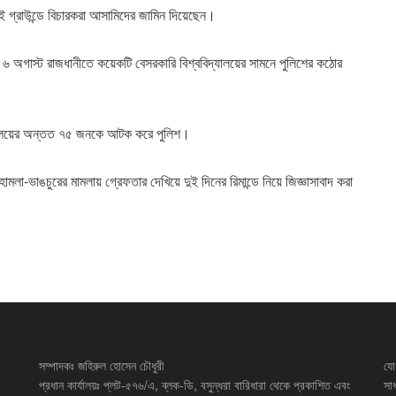
গ্রাউন্ডে বিচারকরা আসামিদের জামিন দিয়েছেন।
ত ৬ অগাস্ট রাজধানীতে কয়েকটি বেসরকারি বিশ্ববিদ্যালয়ের সামনে পুলিশের কঠোর
বিদ্যালয়ের অন্তত ৭৫ জনকে আটক করে পুলিশ।
া-ভাঙচুরের মামলায় গ্রেফতার দেখিয়ে দুই দিনের রিমান্ডে নিয়ে জিজ্ঞাসাবাদ করা
সম্পাদকঃ জহিরুল হোসেন চৌধুরী
যো
প্রধান কার্যালয়ঃ প্লট-৫৭৬/এ, ব্লক-ডি, বসুন্ধরা বারিধারা থেকে প্রকাশিত এবং
সা