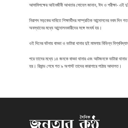
আসামিপক্ষের আইনজীবী আখতার সোহেল জানান, ঈদ ও পরীক্ষা- এই দুই 
নিরাপদ সড়কের দাবিতে শিক্ষার্থীদর সাম্প্রতিক আন্দোলনের নবম দিন গ
অবস্থানের মধ্যে আন্দোলনকারীদের সঙ্গে সংঘর্ষ হয়।
ওই দিনের ঘটনায় বাড্ডা ও ভাটারা থানার দুই মামলায় বিভিন্ন বিশ্ব
পরে তাদের মধ্যে ১৪ জনকে বাড্ডা থানার এবং আটজনকে ভাটারা থানার হামল
হয়। রিমান্ড শেষে গত ৯ অগাস্ট তাদের কারাগারে পাঠায় আদালত।