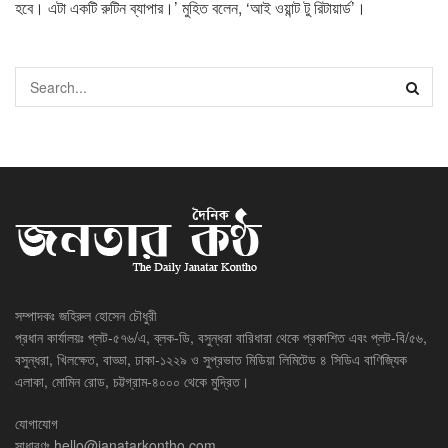
হবে। এটা একটি রুটিন ব্যাপার।’ মুহিত বলেন, ‘আই ওয়ান্ট টু রিটায়ার্ড’।
সম্পাদকঃ জহিরুল হোসেন চৌধুরী
প্রধান কার্যালয়ঃ প্লট-৫৭৬/এ, ব্লক-ডি, বসুন্ধরা বারিধারা থেকে প্রকাশিত এবং প্লট-বি/৫৬,
বসুন্ধরা, খিলক্ষেত, বাড্ডা, ঢাকা-১২২৯ ও সুপ্রভাত মিডিয়া লিমিটেড ৪ সিডিএ বাণিজ্যিক
এলাকা, মোমিন রোড, চট্টগ্রাম-৪০০০ থেকে মুদ্রিত।
যোগাযোগ
সাধারণঃ
hello@janatarkontho.com