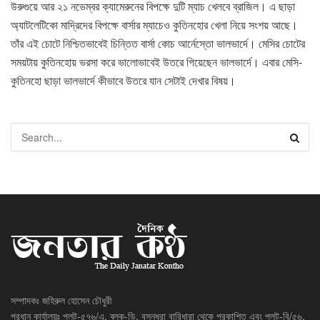
উরুগুয়ে আর ২১ নভেম্বর ক্যামেরুনের বিপক্ষে দুটি ম্যাচ খেলবে ব্রাজিল। এ ছাড়া
অ্যাটলেটিকো মাদ্রিদের বিপক্ষে বার্সার ম্যাচেও কুতিনহোর খেলা নিয়ে সংশয় আছে।
তাঁর এই চোটে নিশ্চিতভাবেই চিন্তিত বার্সা কোচ আর্নেস্তো ভালভার্দে। মেসির চোটের
সময়টায় কুতিনহোয় ভরসা করে ভালোভাবেই উতরে গিয়েছেন ভালভার্দে। এবার মেসি-
কুতিনহো ছাড়া ভালভার্দে কীভাবে উতরে যান সেটাই দেখার বিষয়।
সম্পাদকঃ জহিরুল হোসেন চৌধুরী
প্রধান কার্যালয়ঃ প্লট-৫৭৬/এ, ব্লক-ডি, বসুন্ধরা বারিধারা থেকে প্রকাশিত এবং প্লট-বি/৫৬,