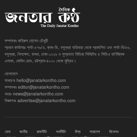
সম্পাদকঃ জহিরুল হোসেন চৌধুরী
প্রধান কার্যালয়ঃ প্লট-৫৭৬/এ, ব্লক-ডি, বসুন্ধরা বারিধারা থেকে প্রকাশিত এবং প্লট-বি/৫৬,
বসুন্ধরা, খিলক্ষেত, বাড্ডা, ঢাকা-১২২৯ ও সুপ্রভাত মিডিয়া লিমিটেড ৪ সিডিএ বাণিজ্যিক
এলাকা, মোমিন রোড, চট্টগ্রাম-৪০০০ থেকে মুদ্রিত।
যোগাযোগ
সাধারণঃ
hello@janatarkontho.com
সম্পাদকঃ
editor@janatarkontho.com
খবরঃ
news@janatarkontho.com
বিজ্ঞাপনঃ
advertise@janatarkontho.com
হোম
জাতীয়
রাজনীতি
অর্থনীতি
বিশ্ব
সারাদেশ
বিনোদন