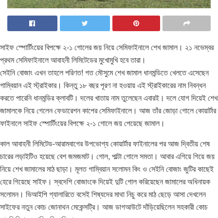
সাইফ স্পোর্টিংয়ের বিপক্ষে ২-১ গোলের জয় নিয়ে সেমিফাইনালে শেখ জামাল। ২১ নভেম্বর
প্রথম সেমিফাইনালে আবাহনী লিমিটেডের মুখোমুখি হবে তারা।
সেইনি বোজাং এখন তাহলে পরিণত! গত মৌসুমে শেখ জামাল ধানমন্ডিতে খেলতে এসেছেন
গাম্বিয়ান এই স্ট্রাইকার। কিন্তু ১৮ বছর পূরণ না হওয়ায় এই স্ট্রাইকারের নাম নিবন্ধন
করতে পারেনি ধানমন্ডির ক্লাবটি। দলের খাতায় নাম তুলেছেন এবারই। দলে যোগ দিয়েই শেখ
জামালকে নিয়ে গেলেন ফেডারেশন কাপের সেমিফাইনালে। আজ তাঁর জোড়া গোলে কোয়ার্টার
ফাইনালে সাইফ স্পোর্টিংয়ের বিপক্ষে ২-১ গোলে জয় পেয়েছে জামাল।
কাল আবাহনী লিমিটেড-আরামবাগের উপভোগ্য কোয়ার্টার ফাইনালের পর আজ দ্বিতীয় শেষ
চারের লড়াইটিও হয়েছে বেশ জমজমাট। গোল, পাল্টা গোলে সমতা। আবার এগিয়ে গিয়ে জয়
নিয়ে শেখ জামালের মাঠ ছাড়া। মূলত গাম্বিয়ান সলোমন কিং ও সেইনি বোজাং জুটির কাছেই
হেরে গিয়েছে সাইফ। স্বদেশি বোজাংকে দিয়েই দুটি গোল করিয়েছেন জামালের অধিনায়ক
সলোমন। ভিআইপি গ্যালারিতে বসেই শিষ্যদের মাথা নিচু করে মাঠ ছেড়ে আসা দেখলেন
সাইফের নতুন কোচ জোনাথন মেকেন্সট্রি। আজ ডাগআউটে দাঁড়িয়েছিলেন সহকারী কোচ