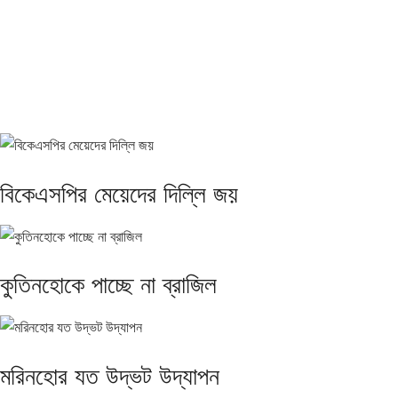
বিকেএসপির মেয়েদের দিল্লি জয়
কুতিনহোকে পাচ্ছে না ব্রাজিল
মরিনহোর যত উদ্ভট উদ্‌যাপন