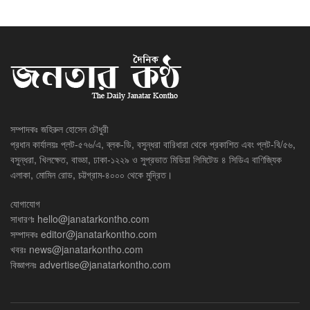
সম্পাদকঃ জহিরুল হোসেন চৌধুরী
প্রধান কার্যালয়ঃ প্লট-৫৭৬/এ, ব্লক-ডি, বসুন্ধরা বারিধারা থেকে প্রকাশিত এবং প্লট-বি/৫৬,
বসুন্ধরা, খিলক্ষেত, বাড্ডা, ঢাকা-১২২৯ ও সুপ্রভাত মিডিয়া লিমিটেড ৪ সিডিএ বাণিজ্যিক
এলাকা, মোমিন রোড, চট্টগ্রাম-৪০০০ থেকে মুদ্রিত।
যোগাযোগ
সাধারণঃ
hello@janatarkontho.com
সম্পাদকঃ
editor@janatarkontho.com
খবরঃ
news@janatarkontho.com
বিজ্ঞাপনঃ
advertise@janatarkontho.com