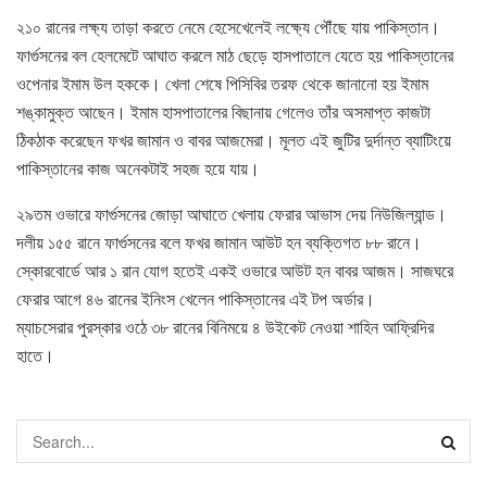
২১০ রানের লক্ষ্য তাড়া করতে নেমে হেসেখেলেই লক্ষ্যে পৌঁছে যায় পাকিস্তান।
ফার্গুসনের বল হেলমেটে আঘাত করলে মাঠ ছেড়ে হাসপাতালে যেতে হয় পাকিস্তানের
ওপেনার ইমাম উল হককে। খেলা শেষে পিসিবির তরফ থেকে জানানো হয় ইমাম
শঙ্কামুক্ত আছেন। ইমাম হাসপাতালের বিছানায় গেলেও তাঁর অসমাপ্ত কাজটা
ঠিকঠাক করেছেন ফখর জামান ও বাবর আজমেরা। মূলত এই জুটির দুর্দান্ত ব্যাটিংয়ে
পাকিস্তানের কাজ অনেকটাই সহজ হয়ে যায়।
২৯তম ওভারে ফার্গুসনের জোড়া আঘাতে খেলায় ফেরার আভাস দেয় নিউজিল্যান্ড।
দলীয় ১৫৫ রানে ফার্গুসনের বলে ফখর জামান আউট হন ব্যক্তিগত ৮৮ রানে।
স্কোরবোর্ডে আর ১ রান যোগ হতেই একই ওভারে আউট হন বাবর আজম। সাজঘরে
ফেরার আগে ৪৬ রানের ইনিংস খেলেন পাকিস্তানের এই টপ অর্ডার।
ম্যাচসেরার পুরস্কার ওঠে ৩৮ রানের বিনিময়ে ৪ উইকেট নেওয়া শাহিন আফ্রিদির
হাতে।