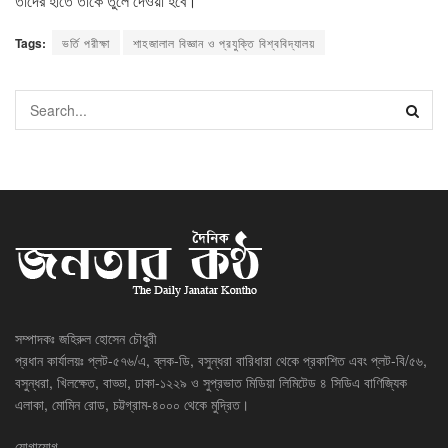
তাঁদের হাতে তাঁকে তুলে দেওয়া হবে।’
Tags:
ভর্তি পরীক্ষা
শাহজালাল বিজ্ঞান ও প্রযুক্তি বিশ্ববিদ্যালয়
সম্পাদকঃ জহিরুল হোসেন চৌধুরী
প্রধান কার্যালয়ঃ প্লট-৫৭৬/এ, ব্লক-ডি, বসুন্ধরা বারিধারা থেকে প্রকাশিত এবং প্লট-বি/৫৬,
বসুন্ধরা, খিলক্ষেত, বাড্ডা, ঢাকা-১২২৯ ও সুপ্রভাত মিডিয়া লিমিটেড ৪ সিডিএ বাণিজ্যিক
এলাকা, মোমিন রোড, চট্টগ্রাম-৪০০০ থেকে মুদ্রিত।
যোগাযোগ