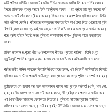
ভর্তি পরীক্ষা কমিটির সদস্যসচিব জহীর উদ্দিন আহমেদ জালিয়াতি করে ভর্তির হওয়ার
বিষয়ে রাসিককে প্রশ্ন করলে তিনি অস্বীকার করেন। পরে প্রক্টর তাঁর মূল সনদের কপি
দেখালে সেটি তাঁর বলে স্বীকার করেন। জিজ্ঞাসাবাদের একপর্যায়ে স্বীকার করেন, তিনি
ভর্তি পরীক্ষা দেননি। পরিবারের সদস্যদের মাধ্যমে তিন লাখ টাকা দিয়ে শেরেবাংলা কৃষি
বিশ্ববিদ্যালয়ের এক বড় ভাইয়ের মাধ্যমে জালিয়াতি করে এ মেধাস্থান অর্জন করেন।
পরে প্রক্টর তাঁকে সিলেট নগর পুলিশের জালালাবাদ থানা–পুলিশের কাছে হস্তান্তর
করেন।
রাসিক মারজান রংপুরের পীরগঞ্জ উপজেলার পীরগঞ্জ গ্রামের বাসিন্দা। তিনি রংপুর
ক্যান্টনমেন্ট পাবলিক স্কুল অ্যান্ড কলেজ থেকে চলতি বছর এইচএসসি পাস করেন।
প্রক্টর জহীর উদ্দিন আহমেদ বিষয়টি নিশ্চিত করে বলেন, ওই শিক্ষার্থী জালিয়াতির বিষয়টি
স্বীকার করলে তাঁকে পরবর্তী আইনানুগ ব্যবস্থা নেওয়ার জন্য পুলিশে সোপর্দ করা হয়।
মুঠোফোনে যোগাযোগ করা হলে জালালাবাদ থানার ভারপ্রাপ্ত কর্মকর্তা (ওসি) শাহ মো.
হারুনুর রশীদ জাগো বাংলা ২৪ ডট কমকে বলেন, ‘বিশ্ববিদ্যালয় প্রশাসন আটক করে
ওই শিক্ষার্থীকে আমাদের হেফাজতে দিয়েছে। পুলিশের সাইবার ক্রাইম ইউনিটে
রাসিকের নামে মামলা আছে। সাইবার ক্রাইম ইউনিটের সদস্যরা ঢাকা থেকে আসছেন।