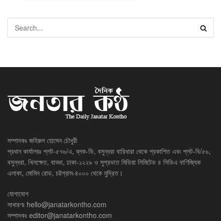
সম্পাদকঃ জহিরুল হোসেন চৌধুরী
প্রধান কার্যালয়ঃ প্লট-৫৭৬/এ, ব্লক-ডি, বসুন্ধরা বারিধারা থেকে প্রকাশিত এবং প্লট-বি/৫৬,
বসুন্ধরা, খিলক্ষেত, বাড্ডা, ঢাকা-১২২৯ ও সুপ্রভাত মিডিয়া লিমিটেড ৪ সিডিএ বাণিজ্যিক
এলাকা, মোমিন রোড, চট্টগ্রাম-৪০০০ থেকে মুদ্রিত।
যোগাযোগ
সাধারণঃ
hello@janatarkontho.com
সম্পাদকঃ
editor@janatarkontho.com