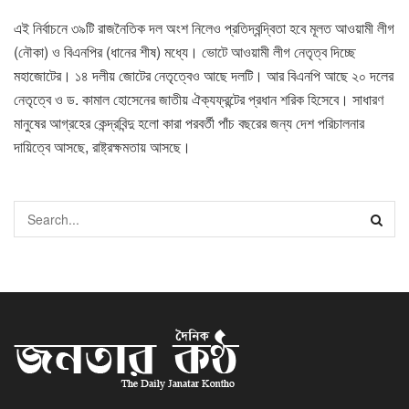
এই নির্বাচনে ৩৯টি রাজনৈতিক দল অংশ নিলেও প্রতিদ্বন্দ্বিতা হবে মূলত আওয়ামী লীগ
(নৌকা) ও বিএনপির (ধানের শীষ) মধ্যে। ভোটে আওয়ামী লীগ নেতৃত্ব দিচ্ছে
মহাজোটের। ১৪ দলীয় জোটের নেতৃত্বেও আছে দলটি। আর বিএনপি আছে ২০ দলের
নেতৃত্বে ও ড. কামাল হোসেনের জাতীয় ঐক্যফ্রন্টের প্রধান শরিক হিসেবে। সাধারণ
মানুষের আগ্রহের কেন্দ্রবিন্দু হলো কারা পরবর্তী পাঁচ বছরের জন্য দেশ পরিচালনার
দায়িত্বে আসছে, রাষ্ট্রক্ষমতায় আসছে।