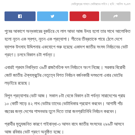
ভোটকেন্দ্রর সামনে ভোটারদের লাইন। ছবি : আনিস মণ্ডল
পুবের আকাশে অন্ধকারের বুকচিরে যে লাল আভা আজ উদয় হলো তার সাথে আলোকিত
হলো নূতন এক স্বপ্ন, নূতন এক প্রত্যাশা। শীতের তীব্রতাকে পায়ে ঠেলে দেশে
ব্যাপক উৎসাহ উদ্দিপনায় একযোগে শুরু হয়েছে একাদশ জাতীয় সংসদ নির্বাচনের ভোট
গ্রহণ। চলবে বিকাল ৪টা পর্যন্ত।
এবারই প্রথম নিবন্ধিত ৩৯টি রাজনৈতিক দল নির্বাচনে অংশ নিচ্ছে। সরকার বিরোধী
জোট জাতীয় ঐক্যফ্রন্টের নেতৃত্বে বিগত নির্বাচন বর্জনকারী দলগুলো এবার ভোটের
লড়াইয়ে রয়েছে।
বিপুল প্রত্যাশার ভোট আজ। সকাল ৮টা থেকে বিকাল ৪টা পর্যন্ত সারাদেশের প্রায়
১০ কোটি সাড়ে ৪২ লাখ ভোটার তাদের ভোটাধিকার প্রয়োগ করবেন। আগামী পাঁচ
বছরের জন্য দেশের শাসনভার তুলে দিতে তারা জনপ্রতিনিধি নির্বাচন করবেন।
প্রার্থীর মৃত্যুজনিত কারণে গাইবান্ধা-৩ আসন বাদে জাতীয় সংসদের ২৯৯টি আসনে
আজ রবিবার ভোট গ্রহণ অনুষ্ঠিত হচ্ছে।