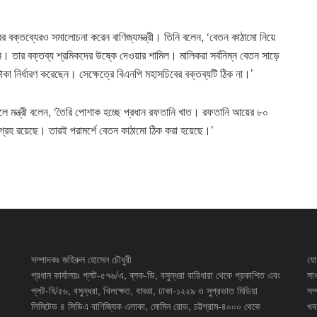
 বক্তব্যেরও সমালোচনা করেন বাণিজ্যমন্ত্রী। তিনি বলেন, ‘বেতন কাঠামো নিয়ে
। তার বক্তব্য শ্রমিকদের উষ্কে দেওয়ার শামিল। মালিকরা সর্বনিম্ন বেতন সাড়ে
টাকা নির্ধারণ করেছেন। সেক্ষেত্রে বিএনপি মহাসচিবের বক্তব্যটি ঠিক না।’
করলে মন্ত্রী বলেন, ‘তৈরি পোশাক হচ্ছে প্রধান রফতানি খাত। রফতানি আয়ের ৮০
গ্রহ রয়েছে। তারই পরামর্শে বেতন কাঠামো ঠিক করা হয়েছে।’
সম্পাদকঃ জহিরুল হোসেন চৌধুরী
যো
প্রধান কার্যালয়ঃ প্লট-৫৭৬/এ, ব্লক-ডি, বসুন্ধরা বারিধারা থেকে প্রকাশিত এবং
সা
প্লট-বি/৫৬, বসুন্ধরা, খিলক্ষেত, বাড্ডা, ঢাকা-১২২৯ ও সুপ্রভাত মিডিয়া
সম
লিমিটেড ৪ সিডিএ বাণিজ্যিক এলাকা, মোমিন রোড, চট্টগ্রাম-৪০০০ থেকে
খব