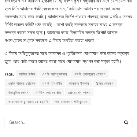
রাজবাড়ী থানার অফিসার ইনচার্জ (ওসি) স্বপন কুমার মজুমদার-এর সাথে যোগাযোগ করা
হলে তিনি আমাদের প্রতিবেদককে জানান, “অভিযোগ আসার পর থেকেই আমরা
দ্রুততার সাথে কাজ করছি। আদালতের নির্দেশ পাওয়ার পরপরই আমরা একটি ৫ সদস্য
বিশিষ্ট তদন্ত কমিটি গঠন করেছি। আশা করছি দ্রুততম সময়ের মধ্যে এ তদন্ত
সম্পন্ন করতে সক্ষম হবো। আমাদের কাছে বিস্তারিত তদন্ত রিপোর্ট আসলে
গণমাধ্যমের মাধ্যমে সবাইকে এ বিষয়ে অবহিত করতে পারবো।”
এ বিষয়ে অভিযুক্তদের সাথে আমাদের এ প্রতিবেদক যোগাযোগ করে তাদের বক্তব্য
তুলে ধরার চেষ্টা করলে তাদের কারো সাথে যোগাযোগ স্থাপন করা সম্ভব হয়নি।
Tags:
আজির উদ্দিন
এমডি আনিছুজ্জামান
এমডি তোফায়েল হোসেন
এমডি সাব্বির হোসেন
এমডি হাসনাইন
কামরুল ইসলাম
চিন্ময় দেবনাথ
নিজামুদ্দিন দোদন
মশিউল হোসেন খান
মোঃ রাশেদ আলম
মোহাম্মদ আবু জোবায়ের রব্বানী
শাহ মোহাম্মদ শাহিনুর রব