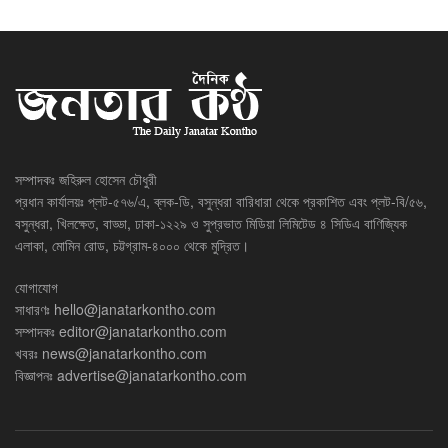
সম্পাদকঃ জহিরুল হোসেন চৌধুরী
প্রধান কার্যালয়ঃ প্লট-৫৭৬/এ, ব্লক-ডি, বসুন্ধরা বারিধারা থেকে প্রকাশিত এবং প্লট-বি/৫৬,
বসুন্ধরা, খিলক্ষেত, বাড্ডা, ঢাকা-১২২৯ ও সুপ্রভাত মিডিয়া লিমিটেড ৪ সিডিএ বাণিজ্যিক
এলাকা, মোমিন রোড, চট্টগ্রাম-৪০০০ থেকে মুদ্রিত।
যোগাযোগ
সাধারণঃ
hello@janatarkontho.com
সম্পাদকঃ
editor@janatarkontho.com
খবরঃ
news@janatarkontho.com
বিজ্ঞাপনঃ
advertise@janatarkontho.com