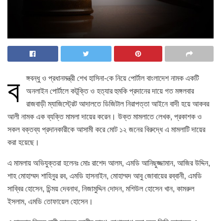
ব
ঙ্গবন্ধু ও প্রধানমন্ত্রী শেখ হাসিনা-কে নিয়ে পোর্টাল বাংলাদেশ নামক একটি
অনলাইন পোর্টালে কটূক্তি ও হত্যার হুমকি প্রদানের দায়ে গত মঙ্গলবার
রাজবাড়ী ম্যাজিস্ট্রেট আদালতে ডিজিটাল নিরাপত্তা আইনে বাদী হয়ে আকবর
আলী নামক এক ব্যক্তি মামলা দায়ের করেন। উক্ত মামলাতে লেখক, প্রকাশক ও
সকল বক্তব্য প্রদানকারীকে আসামী করে মোট ১২ জনের বিরুদ্ধে এ মামলাটি দায়ের
করা হয়েছে।
এ মামলায় অভিযুক্তরা হলেনঃ মোঃ রাশেদ আলম, এমডি আনিছুজ্জামান, আজির উদ্দিন,
শাহ মোহাম্মদ শাহিনুর রব, এমডি হাসনাইন, মোহাম্মদ আবু জোবায়ের রব্বানী, এমডি
সাব্বির হোসেন, চিন্ময় দেবনাথ, নিজামুদ্দিন দোদন, মশিউল হোসেন খান, কামরুল
ইসলাম, এমডি তোফায়েল হোসেন।