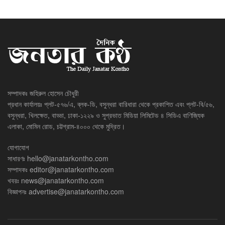
সম্পাদকঃ জহিরুল হোসেন চৌধুরী
প্রধান কার্যালয়ঃ প্লট-৫৭৬/এ, ব্লক-ডি, বসুন্ধরা বারিধারা থেকে প্রকাশিত এবং প্লট-বি/৫৬,
বসুন্ধরা, খিলক্ষেত, বাড্ডা, ঢাকা-১২২৯ ও সুপ্রভাত মিডিয়া লিমিটেড ৪ সিডিএ বাণিজ্যিক
এলাকা, মোমিন রোড, চট্টগ্রাম-৪০০০ থেকে মুদ্রিত।
যোগাযোগ
সাধারণঃ
hello@janatarkontho.com
সম্পাদকঃ
editor@janatarkontho.com
খবরঃ
news@janatarkontho.com
বিজ্ঞাপনঃ
advertise@janatarkontho.com