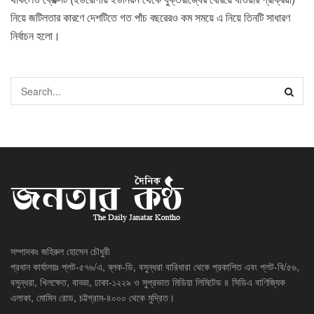
নিয়ে জটিলতার কারণে দেশটিতে গত পাঁচ বছরেরও কম সময়ে এ নিয়ে তিনটি সাধারণ
নির্বাচন হলো।
সম্পাদকঃ জহিরুল হোসেন চৌধুরী
প্রধান কার্যালয়ঃ প্লট-৫৭৬/এ, ব্লক-ডি, বসুন্ধরা বারিধারা থেকে প্রকাশিত এবং প্লট-বি/৫৬,
বসুন্ধরা, খিলক্ষেত, বাড্ডা, ঢাকা-১২২৯ ও সুপ্রভাত মিডিয়া লিমিটেড ৪ সিডিএ বাণিজ্যিক
এলাকা, মোমিন রোড, চট্টগ্রাম-৪০০০ থেকে মুদ্রিত।