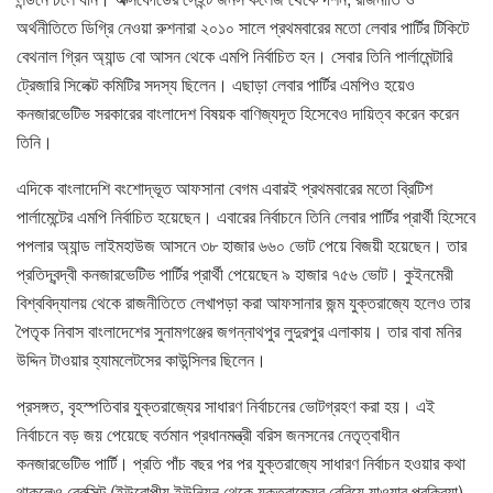
অর্থনীতিতে ডিগ্রি নেওয়া রুশনারা ২০১০ সালে প্রথমবারের মতো লেবার পার্টির টিকিটে
বেথনাল গ্রিন অ্যান্ড বো আসন থেকে এমপি নির্বাচিত হন। সেবার তিনি পার্লামেন্টারি
ট্রেজারি সিলেক্ট কমিটির সদস্য ছিলেন। এছাড়া লেবার পার্টির এমপিও হয়েও
কনজারভেটিভ সরকারের বাংলাদেশ বিষয়ক বাণিজ্যদূত হিসেবেও দায়িত্ব করেন করেন
তিনি।
এদিকে বাংলাদেশি বংশোদ্ভূত আফসানা বেগম এবারই প্রথমবারের মতো ব্রিটিশ
পার্লামেন্টের এমপি নির্বাচিত হয়েছেন। এবারের নির্বাচনে তিনি লেবার পার্টির প্রার্থী হিসেবে
পপলার অ্যান্ড লাইমহাউজ আসনে ৩৮ হাজার ৬৬০ ভোট পেয়ে বিজয়ী হয়েছেন। তার
প্রতিদ্বন্দ্বী কনজারভেটিভ পার্টির প্রার্থী পেয়েছেন ৯ হাজার ৭৫৬ ভোট। কুইনমেরী
বিশ্ববিদ্যালয় থেকে রাজনীতিতে লেখাপড়া করা আফসানার জন্ম যুক্তরাজ্যে হলেও তার
পৈতৃক নিবাস বাংলাদেশের সুনামগঞ্জের জগন্নাথপুর লুদুরপুর এলাকায়। তার বাবা মনির
উদ্দিন টাওয়ার হ্যামলেটসের কাউন্সিলর ছিলেন।
প্রসঙ্গত, বৃহস্পতিবার যুক্তরাজ্যের সাধারণ নির্বাচনের ভোটগ্রহণ করা হয়। এই
নির্বাচনে বড় জয় পেয়েছে বর্তমান প্রধানমন্ত্রী বরিস জনসনের নেতৃত্বাধীন
কনজারভেটিভ পার্টি। প্রতি পাঁচ বছর পর পর যুক্তরাজ্যে সাধারণ নির্বাচন হওয়ার কথা
থাকলেও ব্রেক্সিট (ইউরোপীয় ইউনিয়ন থেকে যুক্তরাজ্যের বেরিয়ে যাওয়ার প্রক্রিয়া)