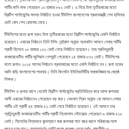
পার্টির জনি লাক পেয়েছেন ১৩ হাজার ৮৯২ ভোট। এ নিয়ে টানা তৃতীয়বারের মতো
ব্রিটিশ পার্লামেন্টের সদস্য নির্বাচিত হওয়া টিউলিপ বাংলাদেশের প্রধানমন্ত্রী শেখ হাসিনার
ছোট বোন শেখ রেহানার মেয়ে।
টিউলিপের মতো রূপা হকও টানা তৃতীয়বারের মতো ব্রিটিশ পার্লামেন্টের এমপি নির্বাচিত
হয়েছেন। এবারের নির্বাচনে তিনি ইলিং সেন্ট্রাল অ্যান্ড অ্যাকটন আসনে লেবার পার্টির
প্রার্থী হিসেবে ২৮ হাজার ১৩২ ভোট পেয়ে নির্বাচিত হয়েছেন। তার প্রতিদ্বন্দ্বী
কনজারভেটিভ পার্টির জুলিয়ান গেল্যান্ট পেয়েছেন ১৪ হাজার ৮৩২ ভোট। টিউলিপের
মতো রূপাও ২০১৫ সালের নির্বাচনে প্রথমবারের মতো এমপি নির্বাচিত হন। রূপা হকের
আদি বাড়ি বাংলাদেশের পাবনায়। তিনি কিংসটন ইউনিভার্সিটির সমাজবিজ্ঞানের জ্যেষ্ঠ
শিক্ষক।
টিউলিপ ও রূপার আগে থেকেই ব্রিটিশ পার্লামেন্টের প্রতিনিধিত্ব করে আসা রুশনারা
আলী এবারের নির্বাচনেও পেয়েছেন বড় জয়। বেথনাল গ্রিন অ্যান্ড বো আসনে লেবার
পার্টির এই প্রার্থী ৪৪ হাজার ৫২ ভোট পেয়ে নির্বাচিত হয়েছেন। এই আসনে তার
প্রতিন্দ্বন্দ্বী কনজারভেটিভ পার্টির প্রার্থী নিকোলাস স্টোভোল্ড পেয়েছেন ৬ হাজার ৫২৮
ভোট। সিলেটের বিশ্বনাথে জন্মগ্রহণ করা রুশনারা সাত বছর বয়সে পরিবারের সঙ্গে
লন্ডনে চলে যান। অক্সফোর্ডের সেইন্ট জনস কলেজ থেকে দর্শন, রাজনীতি ও