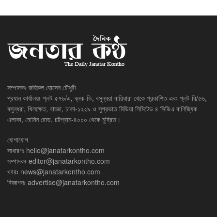
সম্পাদকঃ জহিরুল হোসেন চৌধুরী
প্রধান কার্যালয়ঃ প্লট-৫৭৬/এ, ব্লক-ডি, বসুন্ধরা বারিধারা থেকে প্রকাশিত এবং প্লট-বি/৫৬,
বসুন্ধরা, খিলক্ষেত, বাড্ডা, ঢাকা-১২২৯ ও সুপ্রভাত মিডিয়া লিমিটেড ৪ সিডিএ বাণিজ্যিক
এলাকা, মোমিন রোড, চট্টগ্রাম-৪০০০ থেকে মুদ্রিত।
যোগাযোগ
সাধারণঃ
hello@janatarkontho.com
সম্পাদকঃ
editor@janatarkontho.com
খবরঃ
news@janatarkontho.com
বিজ্ঞাপনঃ
advertise@janatarkontho.com