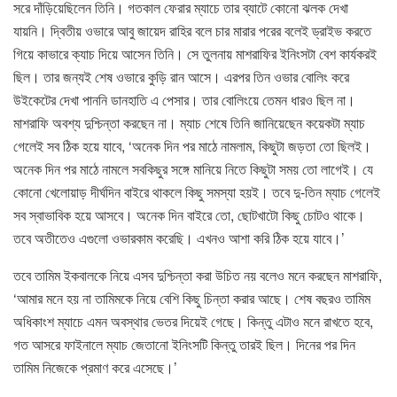
সরে দাঁড়িয়েছিলেন তিনি। গতকাল ফেরার ম্যাচে তার ব্যাটে কোনো ঝলক দেখা
যায়নি। দ্বিতীয় ওভারে আবু জায়েদ রাহির বলে চার মারার পরের বলেই ড্রাইভ করতে
গিয়ে কাভারে ক্যাচ দিয়ে আসেন তিনি। সে তুলনায় মাশরাফির ইনিংসটা বেশ কার্যকরই
ছিল। তার জন্যই শেষ ওভারে কুড়ি রান আসে। এরপর তিন ওভার বোলিং করে
উইকেটের দেখা পাননি ডানহাতি এ পেসার। তার বোলিংয়ে তেমন ধারও ছিল না।
মাশরাফি অবশ্য দুশ্চিন্তা করছেন না। ম্যাচ শেষে তিনি জানিয়েছেন কয়েকটা ম্যাচ
গেলেই সব ঠিক হয়ে যাবে, ‘অনেক দিন পর মাঠে নামলাম, কিছুটা জড়তা তো ছিলই।
অনেক দিন পর মাঠে নামলে সবকিছুর সঙ্গে মানিয়ে নিতে কিছুটা সময় তো লাগেই। যে
কোনো খেলোয়াড় দীর্ঘদিন বাইরে থাকলে কিছু সমস্যা হয়ই। তবে দু-তিন ম্যাচ গেলেই
সব স্বাভাবিক হয়ে আসবে। অনেক দিন বাইরে তো, ছোটখাটো কিছু চোটও থাকে।
তবে অতীতেও এগুলো ওভারকাম করেছি। এখনও আশা করি ঠিক হয়ে যাবে।’
তবে তামিম ইকবালকে নিয়ে এসব দুশ্চিন্তা করা উচিত নয় বলেও মনে করছেন মাশরাফি,
‘আমার মনে হয় না তামিমকে নিয়ে বেশি কিছু চিন্তা করার আছে। শেষ বছরও তামিম
অধিকাংশ ম্যাচে এমন অবস্থার ভেতর দিয়েই গেছে। কিন্তু এটাও মনে রাখতে হবে,
গত আসরে ফাইনালে ম্যাচ জেতানো ইনিংসটি কিন্তু তারই ছিল। দিনের পর দিন
তামিম নিজেকে প্রমাণ করে এসেছে।’