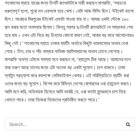
গতকালের ম্যাচে হারের জন্য তিনটি রানআউটকে দায়ী করছেন মাশরাফি, ‘সবচেয়ে
গুরুত্বপূর্ণ হলো, পুরো দল একসঙ্গে হয়ে খেলা। যেটা আজ মিসিং ছিল। উইকেট ভালো
ছিল। সচরাচর মিরপুরের উইকেট এমনটা পাওয়া যায় না। আমরা একটা স্টেজে ১৬০
রান করার মতো অবস্থায় ছিলাম। কিন্তু পরপর দু-তিনটি রানআউটে সে সম্ভাবনা শেষ
হয়ে যায়। এখন এটা নিয়ে বড় চিন্তার কোনো কারণ নেই, আবার বড় করে আলোচনারও
কিছু নেই।’ গতকালের ম্যাচে ঢাকার ব্যাটিং অর্ডারে কিছুটা ভারসাম্যের অভাব দেখা
গেছে। তিন, চার ও পাঁচ নাম্বরে অভিজ্ঞ ব্যাটসম্যানের অভাব চোখে লেগেছে।
মাশরাফি অবশ্য এটাকে সমস্যা মনে করছেন না, ‘ব্যালেন্স ঠিক আছে। আমাদের দলে
যারা তরুণ আছে তাদের জন্য এটা অনেক বড় একটা সুযোগ। চাপ থাকবে। ঢাকা
প্লাটুন প্রত্যাশা করে কমপক্ষে সেমিফাইনাল খেলার। এই পরিস্থিতিতে ব্যাটিং করা
ওদের জন্য বড় সুযোগ। বিশেষ করে বিভিন্ন দেশের বোলারদের ওরা হ্যান্ডেল করবে।
আমি মনে করি, অধিনায়ক হিসেবে আমি ভাবছি যে, ওরা কতটা সুন্দরভাবে চাপ নিয়ে
খেলতে পারে। তারা নিজেরা নিজেদের প্রতিষ্ঠিত করতে পারে।’