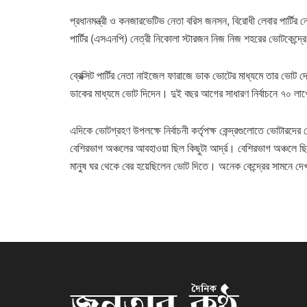
প্রধানমন্ত্রী ও কনজারভেটিভ নেতা বরিস জনসন, বিরোধী লেবার পার্টির 
পার্টির (এসএনপি) নেত্রী নিকোলা স্টারজন নিজ নিজ শহরের ভোটকেন্দ্
ব্রেক্সিট পার্টির নেতা নাইজেল ফারাজে ডাক ভোটের মাধ্যমে তার ভোট 
ডাকের মাধ্যমে ভোট দিদেন। দুই বছর আগের সাধারণ নির্বাচনে ৭০ লা
এদিকে ভোটগ্রহণ উপলক্ষে নির্বাচনী কর্তৃপক্ষ কেন্দ্রগুলোতে ভোটারদ
বেশিরভাগ অঞ্চলের আবহাওয়া ছিল কিছুটা আর্দ্র। বেশিরভাগ অঞ্চলে ছি
মানুষ ঘর থেকে বের হয়েছিলেন ভোট দিতে। অনেক কেন্দ্রের সামনে দেখা