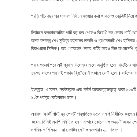
প্রতি পাঁচ বছর পর সাধারণ নির্বাচন হওয়ার কথা থাকলেও ব্রেক্সিট নিয়
নির্বাচনে কনজারভেটিভ পার্টি বড় জয় পেলেও বিরোধী দল লেবার পার্টি থে
জনক বঙ্গবন্ধু শেখ মুজিবুর রহমানের নাতনি ও প্রধানমন্ত্রী শেখ হাসিন
রিজওয়ানা সিদ্দিক। জয় পেয়েছেন লেবার পার্টির আরও তিন বাংলাদেশি প
প্রায় শতবর্ষ পরে এই প্রথম ডিসেম্বর মাসে অনুষ্ঠিত হলো ব্রিটেনের স
১৯৭৪ সালের পর এই প্রথম ব্রিটেনে শীতকালে ভোট হলো। সর্বশেষ 
ইংল্যান্ড, ওয়েলস, স্কটল্যান্ড এবং নর্দার্ন আয়ারল্যান্ডজুড়ে থাকা ৬৫০
১০টা পর্যন্ত ভোটগ্রহণ চলে।
এবারও ‘ফার্স্ট পাস্ট দ্য পোস্ট’ পদ্ধতিতে ৬৫০ এমপি নির্বাচিত করছে
করেন, তিনিই এমপি নির্বাচিত হন। এভাবে কোনো দল ৩২৬টি আসন পেল
দশমিক ৭ মিলিয়ন। যা দেশটির মোট জনসংখ্যার ৬৮ শতাংশ।