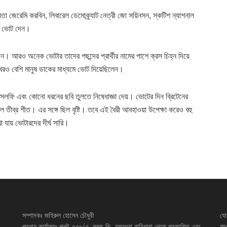
নেতা জেরেমি করবিন, লিবারেল ডেমোক্র্যাট নেত্রী জো সয়িনসন, স্কটিশ ন্যাশনাল
রে ভোট দেন।
দেন। আরও অনেক ভোটার তাদের পছন্দের প্রার্থীর নামের পাশে ক্রস চিহ্ন দিয়ে
খেরও বেশি মানুষ ডাকের মাধ্যমে ভোট দিয়েছিলেন।
ের সেলফি এবং কোনো ধরনের ছবি তুলতে নিষেধাজ্ঞা দেয়। ভোটের দিন ব্রিটেনের
ল তীব্র শীত। এর সঙ্গে ছিল বৃষ্টি। তবে এই বৈরী আবহাওয়া উপেক্ষা করেও বহু
 যায় ভোটারদের দীর্ঘ সারি।
সম্পাদকঃ জহিরুল হোসেন চৌধুরী
যো
প্রধান কার্যালয়ঃ প্লট-৫৭৬/এ, ব্লক-ডি, বসুন্ধরা বারিধারা থেকে প্রকাশিত এবং
সা