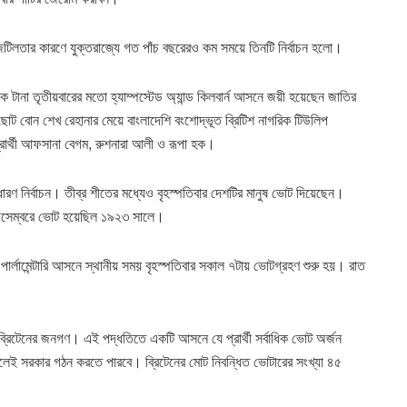
ে জটিলতার কারণে যুক্তরাজ্যে গত পাঁচ বছরেরও কম সময়ে তিনটি নির্বাচন হলো।
কে টানা তৃতীয়বারের মতো হ্যাম্পস্টেড অ্যান্ড কিলবার্ন আসনে জয়ী হয়েছেন জাতির
ার ছোট বোন শেখ রেহানার মেয়ে বাংলাদেশি বংশোদ্ভূত ব্রিটিশ নাগরিক টিউলিপ
্রার্থী আফসানা বেগম, রুশনারা আলী ও রূপা হক।
াধারণ নির্বাচন। তীব্র শীতের মধ্যেও বৃহস্পতিবার দেশটির মানুষ ভোট দিয়েছেন।
ডিসেম্বরে ভোট হয়েছিল ১৯২৩ সালে।
টি পার্লামেন্টারি আসনে স্থানীয় সময় বৃহস্পতিবার সকাল ৭টায় ভোটগ্রহণ শুরু হয়। রাত
ন ব্রিটেনের জনগণ। এই পদ্ধতিতে একটি আসনে যে প্রার্থী সর্বাধিক ভোট অর্জন
েই সরকার গঠন করতে পারবে। ব্রিটেনের মোট নিবন্ধিত ভোটারের সংখ্যা ৪৫