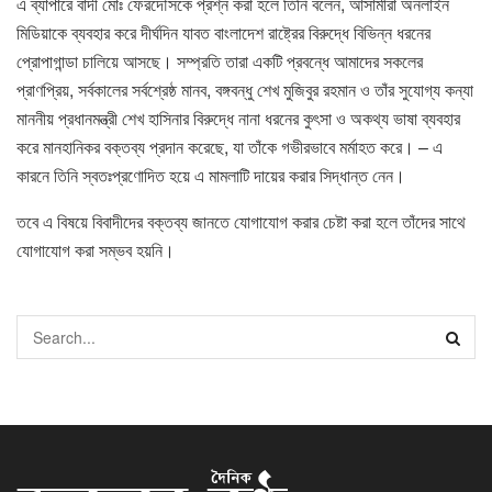
এ ব্যাপারে বাদী মোঃ ফেরদৌসকে প্রশ্ন করা হলে তিনি বলেন, আসামীরা অনলাইন
মিডিয়াকে ব্যবহার করে দীর্ঘদিন যাবত বাংলাদেশ রাষ্ট্রের বিরুদ্ধে বিভিন্ন ধরনের
প্রোপাগান্ডা চালিয়ে আসছে। সম্প্রতি তারা একটি প্রবন্ধে আমাদের সকলের
প্রাণপ্রিয়, সর্বকালের সর্বশ্রেষ্ঠ মানব, বঙ্গবন্ধু শেখ মুজিবুর রহমান ও তাঁর সুযোগ্য কন্যা
মাননীয় প্রধানমন্ত্রী শেখ হাসিনার বিরুদ্ধে নানা ধরনের কুৎসা ও অকথ্য ভাষা ব্যবহার
করে মানহানিকর বক্তব্য প্রদান করেছে, যা তাঁকে গভীরভাবে মর্মাহত করে। – এ
কারনে তিনি স্বতঃপ্রণোদিত হয়ে এ মামলাটি দায়ের করার সিদ্ধান্ত নেন।
তবে এ বিষয়ে বিবাদীদের বক্তব্য জানতে যোগাযোগ করার চেষ্টা করা হলে তাঁদের সাথে
যোগাযোগ করা সম্ভব হয়নি।