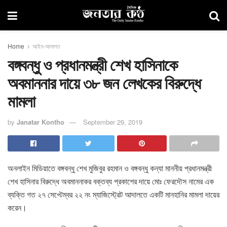
Home
আইন-আদালত
বঙ্গবন্ধু ও প্রধানমন্ত্রী শেখ হাসিনাকে
অবমাননার দায়ে ৩৮ জন লেখকের বিরুদ্ধে
মামলা
by
Janatar Kontho
September 29, 2019
অনলাইন মিডিয়াতে বঙ্গবন্ধু শেখ মুজিবুর রহমান ও বঙ্গবন্ধু কন্যা মাননীয় প্রধানমন্ত্রী
শেখ হাসিনার বিরুদ্ধে অবমাননাকর বক্তব্য প্রকাশের দায়ে মোঃ ফেরদৌস নামের এক
ব্যক্তি গত ২৭ সেপ্টেম্বর ২২ নং ম্যাজিস্ট্রেট আদালতে একটি মানহানির মামলা দায়ের
করেন।