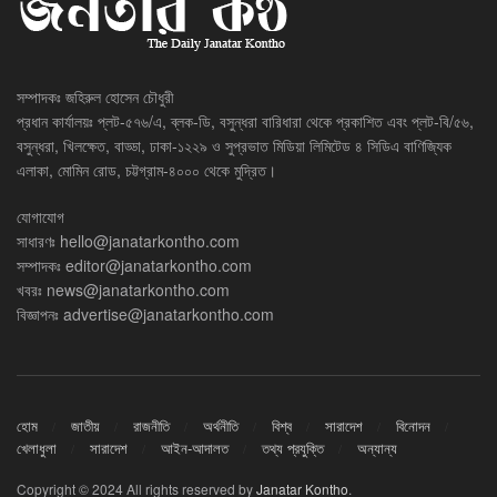
সম্পাদকঃ জহিরুল হোসেন চৌধুরী
প্রধান কার্যালয়ঃ প্লট-৫৭৬/এ, ব্লক-ডি, বসুন্ধরা বারিধারা থেকে প্রকাশিত এবং প্লট-বি/৫৬,
বসুন্ধরা, খিলক্ষেত, বাড্ডা, ঢাকা-১২২৯ ও সুপ্রভাত মিডিয়া লিমিটেড ৪ সিডিএ বাণিজ্যিক
এলাকা, মোমিন রোড, চট্টগ্রাম-৪০০০ থেকে মুদ্রিত।
যোগাযোগ
সাধারণঃ
hello@janatarkontho.com
সম্পাদকঃ
editor@janatarkontho.com
খবরঃ
news@janatarkontho.com
বিজ্ঞাপনঃ
advertise@janatarkontho.com
হোম
জাতীয়
রাজনীতি
অর্থনীতি
বিশ্ব
সারাদেশ
বিনোদন
খেলাধুলা
সারাদেশ
আইন-আদালত
তথ্য প্রযুক্তি
অন্যান্য
Copyright © 2024 All rights reserved by
Janatar Kontho
.