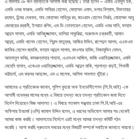
এ মামলায় ৩৮ জন ব্যক্তিকে আসামী করা হয়েছে। তারা হলেন – এমডি এনামুল হক,
এমডি ওমর ফারুক, এমডি সাব্বির হোসেন, মোহাম্মদ এমাদ, ডলার বিশ্বাস, মিফতাহুর
রহমান, চিন্ময় দেবনাথ, শাহ মোহাম্মদ শাহিনুর রব, জাওয়াদ হোসেন নির্ঝর, মোহাম্মদ আবু
জোবায়ের রব্বানী, ইশরাত রশিদ, এম ডি তোফায়েল হোসেন, এমডি ওমর সানি, ফাহাম
আব্দুস সালাম, এমডি আনিছুজ্জামান, ডালিয়া লাকুরিয়া, অরুনাংশু চক্রবর্তী, আমান
আব্দুহু, এমডি খালেদ হোসেন, প্রিন্স মাতুব্বর, আজির উদ্দিন, রাশেদুল আলম, এএফএম
জাকির হোসেন জ্যাকি, ফাহাম আব্দুস সালাম, কাওসার হামিদ, নিজামুদ্দিন দোদন,
আহসানুল কবির, কামরুন্নাহার শাহানা, এএসএম আজিম, কাজি ওয়াহিদুজ্জামান, এমদি
মেহেদি হাসান, একেএম ওয়াহিদুজ্জামান, এমডি আব্দুল বাকি, প্রশান্ত বাড়ই, পিনাকী
ভট্টাচার্য, এম কয়সর আহমেদ, এম এ মালেক, আসিফ সাবগাত ভুঁইয়া।
আমাদের এ প্রতিবেদক জানান, পুলিশ ব্যুরো অফ ইনভেস্টিগেশন (পি.বি.আই) -কে
আগামী নভেম্বর মাসের মধ্যে এ বিষয়ে তদন্ত করে তদন্ত প্রতিবেদন জমা দিতে
নির্দেশ দিয়েছেন বিজ্ঞ আদালত। এ বিষয়ে গতকাল সন্ধ্যায় ঢাকা পি.বি.আই-এর
অফিসার ইনচার্জ (ওসি) জামাল উদ্দিন বলেন, এ ধরনের অভিযোগ আসার পর থেকেই
আমরা কাজ করছি। আদালতের নির্দেশে এরই মধ্যে আমরা তদন্ত কমিটি গঠন
করেছি। আশা করছি দ্রুততম সময়ের মধ্যে বিষয়টি সম্পর্কে সবাইকে জানাতে পারবো।