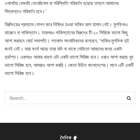
ওখানটায় যেমনটা ভেবেছিলাম বা পরিস্থিতি পরিবর্তন হয়েছে তাহলে আমাদের
সিদ্ধান্তও পরিবর্তন হবে।’
ফিক্সিংয়ের প্রস্তাব গোপন করে নিষিদ্ধ হওয়া সাকিব আল হাসান নেই। মুশফিকও
যাচ্ছেন না পাকিস্তান। তারপরও পাকিস্তানের বিরুদ্ধে টি-২০ সিরিজে ভালো কিছু
আশা করছেন বোর্ড সভাপতি। গতকাল সাংবাদিকদের বলেছেন, ‘সাকিব-মুশফিক দুই
জনই নেই। যারা ফর্মে আছে তারা যদি না থাকে সেটাতো আমাদের জন্য একটা
দুর্ভাগ্য। এরপরও আমার ধারণা এটা একটা ভালো সিরিজ হবে। ওরাও আশা করছে খুব
ভালো সিরিজ হবে, আমরাও আশা করছি। জেতা উচিত বাংলাদেশের। মানে এটি একটি
ভালো সিরিজ হবে।