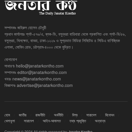
সম্পাদকঃ জহিরুল হোসেন চৌধুরী
প্রধান কার্যালয়ঃ প্লট-৫৭৬/এ, ব্লক-ডি, বসুন্ধরা বারিধারা থেকে প্রকাশিত এবং প্লট-বি/৫৬,
বসুন্ধরা, খিলক্ষেত, বাড্ডা, ঢাকা-১২২৯ ও সুপ্রভাত মিডিয়া লিমিটেড ৪ সিডিএ বাণিজ্যিক
এলাকা, মোমিন রোড, চট্টগ্রাম-৪০০০ থেকে মুদ্রিত।
যোগাযোগ
সাধারণঃ
hello@janatarkontho.com
সম্পাদকঃ
editor@janatarkontho.com
খবরঃ
news@janatarkontho.com
বিজ্ঞাপনঃ
advertise@janatarkontho.com
হোম
জাতীয়
রাজনীতি
অর্থনীতি
বিশ্ব
সারাদেশ
বিনোদন
খেলাধুলা
সারাদেশ
আইন-আদালত
তথ্য প্রযুক্তি
অন্যান্য
Copyright © 2024 All rights reserved by
Janatar Kontho
.