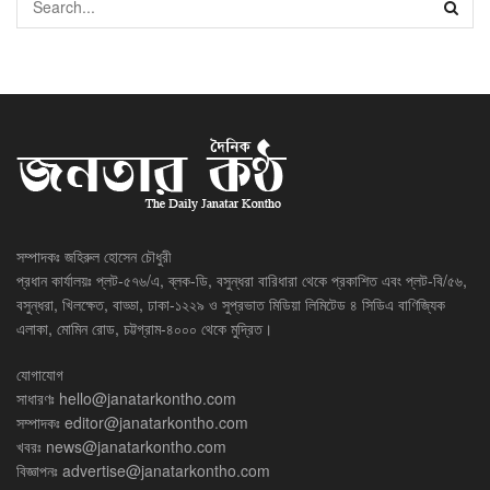
সম্পাদকঃ জহিরুল হোসেন চৌধুরী
প্রধান কার্যালয়ঃ প্লট-৫৭৬/এ, ব্লক-ডি, বসুন্ধরা বারিধারা থেকে প্রকাশিত এবং প্লট-বি/৫৬,
বসুন্ধরা, খিলক্ষেত, বাড্ডা, ঢাকা-১২২৯ ও সুপ্রভাত মিডিয়া লিমিটেড ৪ সিডিএ বাণিজ্যিক
এলাকা, মোমিন রোড, চট্টগ্রাম-৪০০০ থেকে মুদ্রিত।
যোগাযোগ
সাধারণঃ
hello@janatarkontho.com
সম্পাদকঃ
editor@janatarkontho.com
খবরঃ
news@janatarkontho.com
বিজ্ঞাপনঃ
advertise@janatarkontho.com