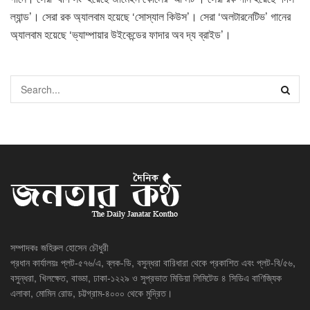
ল্যান্ড’। সেরা রক অ্যালবাম হয়েছে ‘সোস্যাল কিউস’। সেরা ‘অলটারনেটিভ’ গানের
অ্যালবাম হয়েছে ‘ভ্যাম্পায়ার উইকেন্ডের ফাদার অব দ্য ব্রাইড’।
সম্পাদকঃ জহিরুল হোসেন চৌধুরী
প্রধান কার্যালয়ঃ প্লট-৫৭৬/এ, ব্লক-ডি, বসুন্ধরা বারিধারা থেকে প্রকাশিত এবং প্লট-বি/৫৬,
বসুন্ধরা, খিলক্ষেত, বাড্ডা, ঢাকা-১২২৯ ও সুপ্রভাত মিডিয়া লিমিটেড ৪ সিডিএ বাণিজ্যিক
এলাকা, মোমিন রোড, চট্টগ্রাম-৪০০০ থেকে মুদ্রিত।