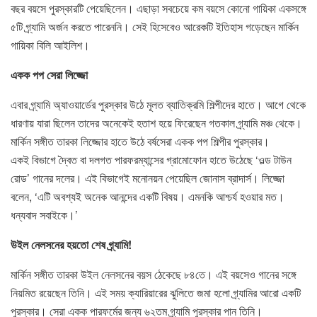
বছর বয়সে পুরস্কারটি পেয়েছিলেন। এছাড়া সবচেয়ে কম বয়সে কোনো গায়িকা একসঙ্গে
৫টি গ্র্যামি অর্জন করতে পারেননি। সেই হিসেবেও আরেকটি ইতিহাস গড়েছেন মার্কিন
গায়িকা বিলি আইলিশ।
একক পপ সেরা লিজ্জো
এবার গ্র্যামি অ্যাওয়ার্ডের পুরস্কার উঠে মূলত ব্যাতিক্রমি শিল্পীদের হাতে। আগে থেকে
ধারণায় যারা ছিলেন তাদের অনেকেই হতাশ হয়ে ফিরেছেন গতকাল গ্র্যামি মঞ্চ থেকে।
মার্কিন সঙ্গীত তারকা লিজ্জোর হাতে উঠে বর্ষসেরা একক পপ শিল্পীর পুরস্কার।
একই বিভাগে দ্বৈত বা দলগত পারফরম্যান্সের গ্রামোফোন হাতে উঠেছে ‘ওল্ড টাউন
রোড’ গানের দলের। এই বিভাগেই মনোনয়ন পেয়েছিল জোনাস ব্রাদার্স। লিজ্জো
বলেন, ‘এটি অবশ্যই অনেক আনন্দের একটি বিষয়। এমনকি আশ্চর্য হওয়ার মত।
ধন্যবাদ সবাইকে।’
উইল নেলসনের হয়তো শেষ গ্র্যামি!
মার্কিন সঙ্গীত তারকা উইল নেলসনের বয়স ঠেকেছে ৮৪তে। এই বয়সেও গানের সঙ্গে
নিয়মিত রয়েছেন তিনি। এই সময় ক্যারিয়ারের ঝুলিতে জমা হলো গ্র্যামির আরো একটি
পুরস্কার। সেরা একক পারফর্মের জন্য ৬২তম গ্র্যামি পুরস্কার পান তিনি।