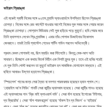
ভাইরাল প্রিয়াঙ্কা
এই মঞ্চেই স্বামী নিকের সঙ্গে ৬২তম গ্র্যামি অ্যাওয়ার্ডসে উপস্থিত ছিলেন প্রিয়ঙ্কা
চোপড়া। নিকের সঙ্গে রেড কার্পেটে যাওয়ার আগেই নিজের লুক সবার সঙ্গে শেয়ার করেন
প্রিয়ঙ্কা চোপাড়া। সোশ্যাল মিডিয়ায় সেই লুক ছড়িয়ে পড়ে মুহূর্তে। ছবি শেয়ার করে
তিনি ক্যাপশনে লেখেন প্রি-গ্র্যামিজ। এবার তাঁর পোশাক ডিজাইনার নিকোলাস
জেবরানে। তারই তৈরি প্যাস্টেল শেডের শার্টিন গাউন পরলেন অভিনেত্রী।
প্রথম কেবল পোশাকই নয়, ছিল ম্যাচিং করা স্টিলেটো। কিন্তু মেক-আপ অতি
সাধারণ। ছিমছাপ এক কথায় বিতর্ক বিহীন এক নিপাট সুন্দর লুক। তবে এই ছবির পরেই
যে লুক তিনি পোস্ট করলেন তা মুহূর্তে ভাইরাল হল সামাজিক যোগাযোগ মাধ্যমে। এই
ছবিতে আবারও উষ্ণতা ছড়ালেন প্রিয়ঙ্কা।
‘স্পিচলেস’ গানের জন্য সেরা দ্বৈত বা দলগত পারফরমার হয়েছেন ড্যান প্লাস শে।
‘হোয়াইল আ’ম লিভিং’ গানটি সেরা কান্ট্রি অ্যালবাম হয়েছে। সেরা কান্ট্রি গানও হয়েছে
এই অ্যালবামের গান ‘ব্রিং মাই ফ্লাওয়ার্স নাউ’। সেরা র্যাপ হয়েছে ইগোরের ‘টাইলার,
দ্য ক্রিয়েটর’। সেরা ‘র্যাপ পারফরমেন্স’ হয়েছে ‘র্যাকস ইন দ্য মিডল’ ও ‘হাইয়ার’
গানে। সেরা ‘র্যাপ সং’ হয়েছে জার্মেইন কোলের ‘আ লট’। সেরা রক গান হয়েছে ‘দিস