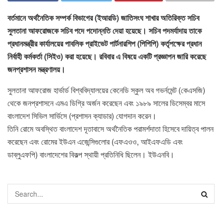
বর্তমানে অর্থনৈতিক সম্পর্ক বিভাগের (ইআরডি) জাতিসংঘ শাখার অতিরিক্ত সচিব
সুলতানা আফরোজকে সচিব পদে পদোন্নতি দেয়া হয়েছে। সচিব পদমর্যাদায় তাকে
প্রধানমন্ত্রীর কার্যালয়ের পাবলিক প্রাইভেট পার্টনারশিপ (পিপিপি) কর্তৃপক্ষের প্রধান
নির্বাহী কর্মকর্তা (সিইও) করা হয়েছে। রবিবার এ বিষয়ে একটি প্রজ্ঞাপন জারি করেছে
জনপ্রশাসন মন্ত্রণালয়।
সুলতানা আফরোজ হার্ভার্ড বিশ্ববিদ্যালয়ের কেনেডি স্কুল অব গভর্নমেন্ট (কেএসজি)
থেকে জনপ্রশাসনে এমএ ডিগ্রি অর্জন করেছেন এবং ১৯৮৯ সালের ডিসেম্বর মাসে
বাংলাদেশ সিভিল সার্ভিসে (প্রশাসন ক্যাডার) যোগদান করেন।
তিনি রোমে অবস্থিত বাংলাদেশ দূতাবাসে অর্থনৈতিক পরামর্শদাতা হিসেবে দায়িত্ব পালন
করেছেন এবং রোমের ইউএন এজেন্সিগুলোর (এফএওও, আইএফএডি এবং
ডাব্লুএফপি) বাংলাদেশের বিকল্প স্থায়ী প্রতিনিধি ছিলেন। ইউএনবি।