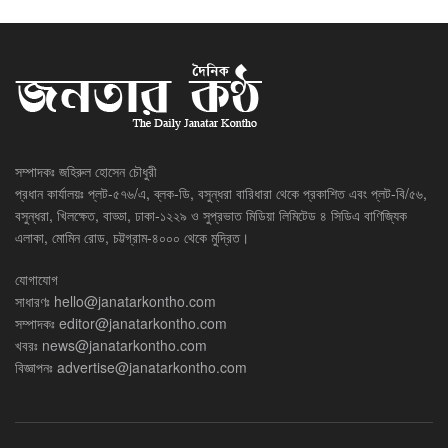
সম্পাদকঃ জহিরুল হোসেন চৌধুরী
প্রধান কার্যালয়ঃ প্লট-৫৭৬/এ, ব্লক-ডি, বসুন্ধরা বারিধারা থেকে প্রকাশিত এবং প্লট-বি/৫৬,
বসুন্ধরা, খিলক্ষেত, বাড্ডা, ঢাকা-১২২৯ ও সুপ্রভাত মিডিয়া লিমিটেড ৪ সিডিএ বাণিজ্যিক
এলাকা, মোমিন রোড, চট্টগ্রাম-৪০০০ থেকে মুদ্রিত।
যোগাযোগ
সাধারণঃ
hello@janatarkontho.com
সম্পাদকঃ
editor@janatarkontho.com
খবরঃ
news@janatarkontho.com
বিজ্ঞাপনঃ
advertise@janatarkontho.com