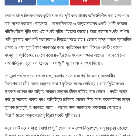
রমজান মাসে নিত্যপণ্যের কৃত্রিম সংকট সৃষ্টি করে বাজার অস্থিতিশীল করা হতে পারে
বলে সন্দেহ করছেন গোয়েন্দারা। আমদানিকারক ও আড়তদারদের একটি গোষ্ঠী করোনা
পরিস্থিতিকে পুঁজি করে এই সংকট সৃষ্টির পাঁয়তারা করছে। তারা বাজারে সংকট দেখিয়ে
বেশি মুনাফার পাশাপাশি সরকারকেও বিব্রত করতে চায়। রোজার মধ্যে বাজার স্বাভাবিক
রাখতে ৬ দফা সুপারিশসহ সরকারের কাছে প্রতিবেদন জমা দিয়েছে একটি গোয়েন্দা
সংস্থা। প্রতিবেদনে দেশে করোনাভাইরাসের সংক্রমণ শুরুর আগের এবং বর্তমানের
বাজারচিত্রও তুলে ধরা হয়েছে। সংশ্নিষ্ট সূত্রে এসব তথ্য মিলেছে।
গোয়েন্দা প্রতিবেদনে বলা হয়েছে, রমজান মাসে একশ্রেণির অসাধু ব্যবসায়ীর
নিত্যপ্রয়োজনীয় দ্রব্য মজুদের কারণে কৃত্রিম সংকট তৈরি হয়। তারা সিন্ডিকেটের
মাধ্যমে পণ্যের দাম বাড়িয়ে সাধারণ মানুষের জীবন দুর্বিষহ করে তোলে। প্রতি বছরই
পর্যাপ্ত সরবরাহ থাকার পরও অতিরিক্ত চাহিদার দোহাই দিয়ে অসৎ ব্যবসায়ীদের মধ্যে
ব্যাপক মূল্যবৃদ্ধির প্রবণতা থাকে। অনেক সময় সরকারকে বেকায়দায় ফেলতেও
বিরোধী মতের আড়তদাররা কৃত্রিম সংকট সৃষ্টি করে।
করোনাভাইরাসের কারণে সাধারণ ছুটি ঘোষণার আগেও নিত্যপণ্যের মূল্যবৃদ্ধি পেয়েছে
উল্লেখ করে গোয়েন্দা প্রতিবেদনে বলা হয়েছে, মোটা চালের দাম কেজিপ্রতি ৮ টাকা ও