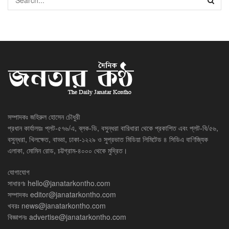
সম্পাদকঃ জহিরুল হোসেন চৌধুরী
প্রধান কার্যালয়ঃ প্লট-৫৭৬/এ, ব্লক-ডি, বসুন্ধরা বারিধারা থেকে প্রকাশিত এবং প্লট-বি/৫৬,
বসুন্ধরা, খিলক্ষেত, বাড্ডা, ঢাকা-১২২৯ ও সুপ্রভাত মিডিয়া লিমিটেড ৪ সিডিএ বাণিজ্যিক
এলাকা, মোমিন রোড, চট্টগ্রাম-৪০০০ থেকে মুদ্রিত।
যোগাযোগ
সাধারণঃ
hello@janatarkontho.com
সম্পাদকঃ
editor@janatarkontho.com
খবরঃ
news@janatarkontho.com
বিজ্ঞাপনঃ
advertise@janatarkontho.com