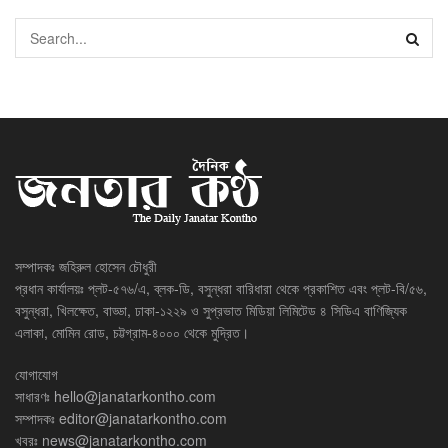
সম্পাদকঃ জহিরুল হোসেন চৌধুরী
প্রধান কার্যালয়ঃ প্লট-৫৭৬/এ, ব্লক-ডি, বসুন্ধরা বারিধারা থেকে প্রকাশিত এবং প্লট-বি/৫৬,
বসুন্ধরা, খিলক্ষেত, বাড্ডা, ঢাকা-১২২৯ ও সুপ্রভাত মিডিয়া লিমিটেড ৪ সিডিএ বাণিজ্যিক
এলাকা, মোমিন রোড, চট্টগ্রাম-৪০০০ থেকে মুদ্রিত।
যোগাযোগ
সাধারণঃ
hello@janatarkontho.com
সম্পাদকঃ
editor@janatarkontho.com
খবরঃ
news@janatarkontho.com