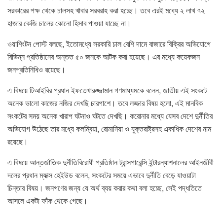
সরকারের পক্ষ থেকে চালসহ খাবার সরবরাহ করা হচ্ছে। তবে এরই মধ্যে ২ লাখ ৭২
হাজার কেজি চালের কোনো হিসাব পাওয়া যাচ্ছে না।
ওয়াশিংটন পোস্ট বলছে, ইতোমধ্যে সরকারি চাল বেশি দামে বাজারে বিক্রির অভিযোগে
বিভিন্ন প্রতিষ্ঠানের অন্তত ৫০ জনকে আটক করা হয়েছে। এর মধ্যে কয়েকজন
জনপ্রতিনিধিও রয়েছে।
এ বিষয়ে টিআইবির প্রধান ইফতেখারুজ্জামান গণমাধ্যমকে বলেন, জাতীয় এই সংকটে
অনেক ভালো কাজের নজির দেখছি চারপাশে। তবে লজ্জার বিষয় হলো, এই মানবিক
সংকটের সময় অনেক খারাপ ঘটনাও ঘটতে দেখছি। করোনার মধ্যে যেসব দেশে দুর্নীতির
অভিযোগ উঠেছে তার মধ্যে কলম্বিয়া, রোমানিয়া ও যুক্তরাষ্ট্রসহ একাধিক দেশের নাম
রয়েছে।
এ বিষয়ে আন্তর্জাতিক দুর্নীতিবিরোধী প্রতিষ্ঠান ট্রান্সপারেন্সি ইন্টারন্যাশনালের আইনজীবী
দলের প্রধান ম্যাক্স হেইউড বলেন, সংকটের সময়ে এভাবে দুর্নীতি বেড়ে যাওয়াটা
চিন্তার বিষয়। জনগণের জন্য যে অর্থ ব্যয় করার কথা বলা হচ্ছে, সেই পদ্ধতিতে
আসলে একটা ফাঁক থেকে গেছে।