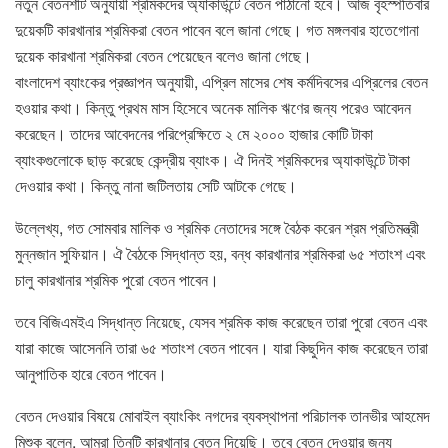
নতুন বেতনশীট অনুযায়ী শ্রমিকদের অ্যাকাউন্টে বেতন পাঠানো হবে। আজ বৃহস্পতিবার
দুয়েকটি কারখানার শ্রমিকরা বেতন পাবেন বলে জানা গেছে। গত মঙ্গলবার হাতেগোনা
দুয়েক কারখানা শ্রমিকরা বেতন পেয়েছেন বলেও জানা গেছে।
বাংলাদেশ ব্যাংকের প্রজ্ঞাপন অনুযায়ী, এপ্রিল মাসের শেষ কর্মদিবসের এপ্রিলের বেতন
হওয়ার কথা। কিন্তু প্রথম মাস হিসেবে অনেক মালিক ঋণের জন্য পরেও আবেদন
করেছেন। তাদের আবেদনের পরিপ্রেক্ষিতে ২ মে ২০০০ হাজার কোটি টাকা
ব্যাংকগুলোকে ছাড় করেছে কেন্দ্রীয় ব্যাংক। ঐ দিনই শ্রমিকদের অ্যাকাউন্টে টাকা
দেওয়ার কথা। কিন্তু নানা জটিলতায় সেটি আটকে গেছে।
উল্লেখ্য, গত সোমবার মালিক ও শ্রমিক নেতাদের সঙ্গে বৈঠক করেন শ্রম প্রতিমন্ত্রী
মুন্নজান সুফিয়ান। ঐ বৈঠকে সিদ্ধান্ত হয়, বন্ধ কারখানার শ্রমিকরা ৬৫ শতাংশ এবং
চালু কারখানার শ্রমিক পুরো বেতন পাবেন।
তবে বিজিএমইএ সিদ্ধান্ত নিয়েছে, যেসব শ্রমিক কাজ করেছেন তারা পুরো বেতন এবং
যারা কাজে আসেননি তারা ৬৫ শতাংশ বেতন পাবেন। যারা কিছুদিন কাজ করেছেন তারা
আনুপাতিক হারে বেতন পাবেন।
বেতন দেওয়ার বিষয়ে মোবাইল ব্যাংকিং নগদের ব্যবস্থাপনা পরিচালক তানভীর আহমেদ
মিশুক বলেন, আমরা তিনটি কারখানার বেতন দিয়েছি। তবে বেতন দেওয়ার জন্য