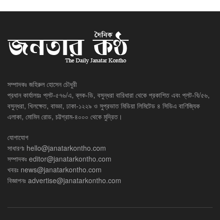
সম্পাদকঃ জহিরুল হোসেন চৌধুরী
প্রধান কার্যালয়ঃ প্লট-৫৭৬/এ, ব্লক-ডি, বসুন্ধরা বারিধারা থেকে প্রকাশিত এবং প্লট-বি/৫৬,
বসুন্ধরা, খিলক্ষেত, বাড্ডা, ঢাকা-১২২৯ ও সুপ্রভাত মিডিয়া লিমিটেড ৪ সিডিএ বাণিজ্যিক
এলাকা, মোমিন রোড, চট্টগ্রাম-৪০০০ থেকে মুদ্রিত।
যোগাযোগ
সাধারণঃ
hello@janatarkontho.com
সম্পাদকঃ
editor@janatarkontho.com
খবরঃ
news@janatarkontho.com
বিজ্ঞাপনঃ
advertise@janatarkontho.com