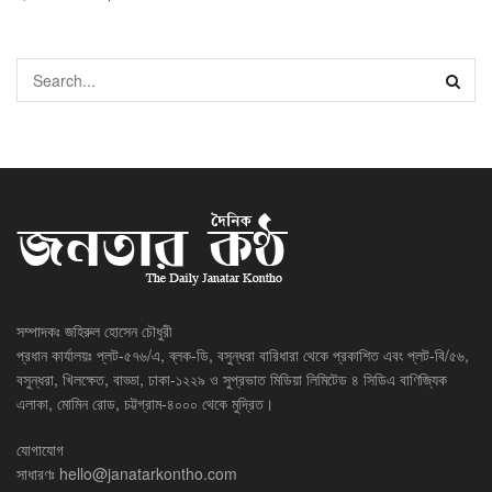
সম্পাদকঃ জহিরুল হোসেন চৌধুরী
প্রধান কার্যালয়ঃ প্লট-৫৭৬/এ, ব্লক-ডি, বসুন্ধরা বারিধারা থেকে প্রকাশিত এবং প্লট-বি/৫৬,
বসুন্ধরা, খিলক্ষেত, বাড্ডা, ঢাকা-১২২৯ ও সুপ্রভাত মিডিয়া লিমিটেড ৪ সিডিএ বাণিজ্যিক
এলাকা, মোমিন রোড, চট্টগ্রাম-৪০০০ থেকে মুদ্রিত।
যোগাযোগ
সাধারণঃ
hello@janatarkontho.com