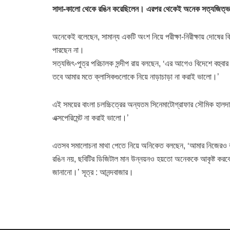
সাদা-কালো থেকে রঙিন করেছিলেন। এরপর থেকেই অনেক সত্যজিত্ভক্ত
অনেকেই বলেছেন, সামান্য একটি অংশ নিয়ে পরীক্ষা-নিরীক্ষায় দোষের ক
পারছেন না।
সত্যজিৎ-পুত্র পরিচালক সন্দীপ রায় বলছেন, ‘এর আগেও বিদেশে বহুব
তবে আমার মতে ক্লাসিকগুলোকে নিয়ে নাড়াচাড়া না করাই ভালো।’
এই সময়ের বাংলা চলচ্চিত্রের অন্যতম সিনেমাটোগ্রাফার সৌমিক হালদ
এক্সপেরিমেন্ট না করাই ভালো।’
এতসব সমালোচনা মাথা পেতে নিয়ে অনিকেত বলছেন, ‘আমার নিজেরও রঙিন
রঙিন নয়, ছবিটির ডিজিটাল মান উন্নয়নও হয়তো অনেককে আকৃষ্ট করবে। 
জানানো।’ সূত্র : আনন্দবাজার।