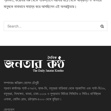
মানুষকে নানাভাবে সাহায্য করে আসছিলেন এই অলরাউন্ডার।
সম্পাদকঃ জহিরুল হোসেন চৌধুরী
প্রধান কার্যালয়ঃ প্লট-৫৭৬/এ, ব্লক-ডি, বসুন্ধরা বারিধারা থেকে প্রকাশিত এবং প্লট-বি/৫৬,
বসুন্ধরা, খিলক্ষেত, বাড্ডা, ঢাকা-১২২৯ ও সুপ্রভাত মিডিয়া লিমিটেড ৪ সিডিএ বাণিজ্যিক
এলাকা, মোমিন রোড, চট্টগ্রাম-৪০০০ থেকে মুদ্রিত।
যোগাযোগ