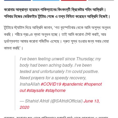
করোনায় আক্রান্ত হয়েছেন পাকিস্তানের কিংবদন্তী ক্রিকেটার শহিদ আফ্রিদি।
শনিবার নিজের ভেরিফাইড টুইটার পেজে এ তথ্য নিশ্চিত করেছেন আফ্রিদি নিজেই।
টুইটারে স্ট্যাটাস দিয়ে আফ্রিদি জানান, ‘গত বৃহস্পতিবার থেকে আমি অসুস্থ অনুভব
করছি। শরীরে প্রচণ্ড ব্যথা অনুভব হচ্ছে। তাই আমি করোনা টেস্ট করাই, আর
দুর্ভাগ্যবশত আমার করোনা পজিটিভ এসেছে। দ্রুত সুস্থ হওয়ার জন্য সবার দোয়া
কামনা করছি’।
I’ve been feeling unwell since Thursday; my
body had been aching badly. I’ve been
tested and unfortunately I’m covid positive.
Need prayers for a speedy recovery,
InshaAllah
#COVID19
#pandemic
#hopenot
out
#staysafe
#stayhome
— Shahid Afridi (@SAfridiOfficial)
June 13,
2020
প্রসঙ্গত, করোনার শুরু থেকে পাকিস্তানে সরাসরি মাঠে থেকে আক্রান্ত ও অসহায়