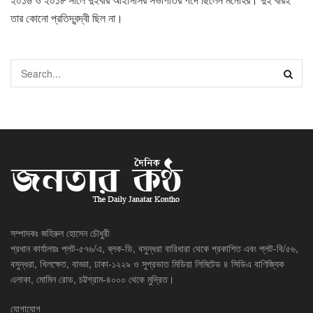
তার কোনো প্রতিদ্বন্দ্বী ছিল না।
সম্পাদকঃ জহিরুল হোসেন চৌধুরী
প্রধান কার্যালয়ঃ প্লট-৫৭৬/এ, ব্লক-ডি, বসুন্ধরা বারিধারা থেকে প্রকাশিত এবং প্লট-বি/৫৬,
বসুন্ধরা, খিলক্ষেত, বাড্ডা, ঢাকা-১২২৯ ও সুপ্রভাত মিডিয়া লিমিটেড ৪ সিডিএ বাণিজ্যিক
এলাকা, মোমিন রোড, চট্টগ্রাম-৪০০০ থেকে মুদ্রিত।
যোগাযোগ