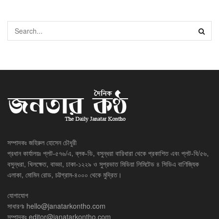
সম্পাদকঃ জহিরুল হোসেন চৌধুরী
প্রধান কার্যালয়ঃ প্লট-৫৭৬/এ, ব্লক-ডি, বসুন্ধরা বারিধারা থেকে প্রকাশিত এবং প্লট-বি/৫৬,
বসুন্ধরা, খিলক্ষেত, বাড্ডা, ঢাকা-১২২৯ ও সুপ্রভাত মিডিয়া লিমিটেড ৪ সিডিএ বাণিজ্যিক
এলাকা, মোমিন রোড, চট্টগ্রাম-৪০০০ থেকে মুদ্রিত।
যোগাযোগ
সাধারণঃ
hello@janatarkontho.com
সম্পাদকঃ
editor@janatarkontho.com