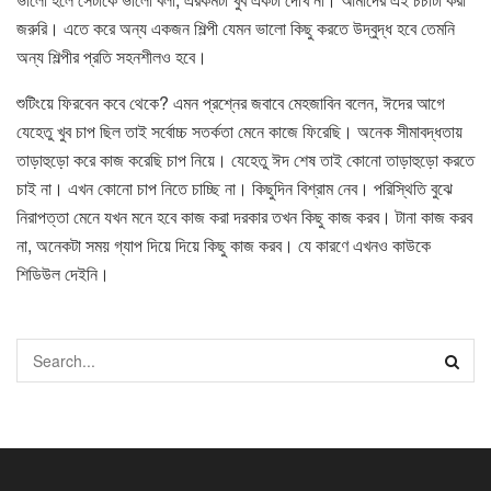
জরুরি। এতে করে অন্য একজন শিল্পী যেমন ভালো কিছু করতে উদ্বুদ্ধ হবে তেমনি
অন্য শিল্পীর প্রতি সহনশীলও হবে।
শুটিংয়ে ফিরবেন কবে থেকে? এমন প্রশ্নের জবাবে মেহজাবিন বলেন, ঈদের আগে
যেহেতু খুব চাপ ছিল তাই সর্বোচ্চ সতর্কতা মেনে কাজে ফিরেছি। অনেক সীমাবদ্ধতায়
তাড়াহুড়ো করে কাজ করেছি চাপ নিয়ে। যেহেতু ঈদ শেষ তাই কোনো তাড়াহুড়ো করতে
চাই না। এখন কোনো চাপ নিতে চাচ্ছি না। কিছুদিন বিশ্রাম নেব। পরিস্থিতি বুঝে
নিরাপত্তা মেনে যখন মনে হবে কাজ করা দরকার তখন কিছু কাজ করব। টানা কাজ করব
না, অনেকটা সময় গ্যাপ দিয়ে দিয়ে কিছু কাজ করব। যে কারণে এখনও কাউকে
শিডিউল দেইনি।