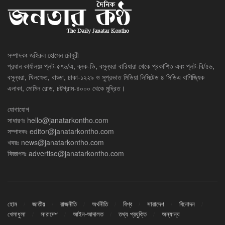
সম্পাদকঃ জহিরুল হোসেন চৌধুরী
প্রধান কার্যালয়ঃ প্লট-৫৭৬/এ, ব্লক-ডি, বসুন্ধরা বারিধারা থেকে প্রকাশিত এবং প্লট-বি/৫৬,
বসুন্ধরা, খিলক্ষেত, বাড্ডা, ঢাকা-১২২৯ ও সুপ্রভাত মিডিয়া লিমিটেড ৪ সিডিএ বাণিজ্যিক
এলাকা, মোমিন রোড, চট্টগ্রাম-৪০০০ থেকে মুদ্রিত।
যোগাযোগ
সাধারণঃ
hello@janatarkontho.com
সম্পাদকঃ
editor@janatarkontho.com
খবরঃ
news@janatarkontho.com
বিজ্ঞাপনঃ
advertise@janatarkontho.com
হোম
জাতীয়
রাজনীতি
অর্থনীতি
বিশ্ব
সারাদেশ
বিনোদন
খেলাধুলা
সারাদেশ
আইন-আদালত
তথ্য প্রযুক্তি
অন্যান্য