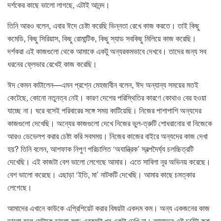
দর্শকের কাছে ভালো লাগছে, এটাই আনন্দ।
তিনি আরও বলেন, এবার ঈদে চেষ্টা করেছি ভিন্নতা রেখে কাজ করতে। তাই কিছু
কমেডি, কিছু সিরিয়াস, কিছু রোমান্টিক, কিছু স্যাড সবকিছু মিলিয়ে কাজ করেছি।
দর্শকরা এই কাজগুলো থেকে আমাকে একটু অন্যরকমভাবে দেখবে। তাদের জন্য সব
ধরনের ফ্লেভার রেখেই কাজ করেছি।
ঈদ কেমন কাটালেন—এমন প্রশ্নে মেহজাবীন বলেন, ঈদ অন্যান্য সময়ের মতই
কেটেছে, কোনো নতুনত্ব নেই। কারণ দেশের পরিস্থিতির কারণে কোথাও বের হওয়া
যাচ্ছে না। ঘরে বসেই পরিবারের সঙ্গে সময় কাটিয়েছি। নিজের পাশাপাশি অন্যদের
কাজগুলো দেখেছি। অন্যের কাজগুলো দেখে নিজের ভুল-ত্রুটি শোধরানোর বা নিজেকে
আরও ডেভেলপ করার চেষ্টা করি সবসময়। নিজের কাজের বাইরে অন্যদের কাজ দেখা
হয়? তিনি বলেন, আশফাক নিপুণ পরিচালিত ‘অযান্ত্রিক’ স্বল্পদৈর্ঘ্য চলচ্চিত্রটি
দেখেছি। এই কাজটা বেশ ভালো লেগেছে আমার। এতে সাবিলা নূর অভিনয় করেছে।
বেশ ভালো করেছে। এছাড়া ‘ইতি, মা’ নাটকটি দেখেছি। আমার কাছে চমত্কার
লেগেছে।
আমাদের এখানে কাউকে এপ্রিশিয়েট করার বিষয়টা একদম কম। অন্য একজনের কাজ
ভালো হলে সেটাকে ভালো বলা; এরকমটা খুব একটা দেখি না। আমাদের এই চর্চাটা করা