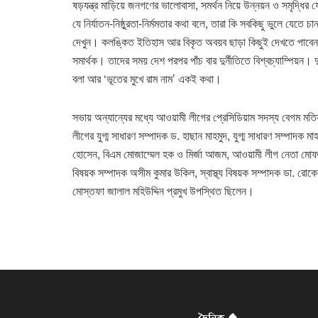
ষড়যন্ত্র মাড়িয়ে জনগণের ভালোবাসা, সমর্থন নিয়ে উন্নয়ন ও সমৃদ্ধির
যে নির্যাতন-নিষ্ঠুরতা-নির্মমতার কথা বলে, তারা কি সবকিছু ভুলে যেত
দেখুন। কলঙ্কিত ইতিহাস আর বিকৃত অবয়ব ছাড়া কিছুই দেখতে পাবেন না।
সমার্থক। তাদের সময় দেশ পরপর পাঁচ বার দুর্নীতিতে বিশ্বচ্যাম্পিয়ন। দু
বলা আর ‘ভূতের মুখে রাম নাম’ একই কথা।
সভায় অন্যান্যের মধ্যে আওয়ামী লীগের প্রেসিডিয়াম সদস্য বেগম মতিয়া চ
লীগের যুগ্ম সাধারণ সম্পাদক ড. হাছান মাহমুদ, যুগ্ম সাধারণ সম্পাদ
হোসেন, বিএম মোজাম্মেল হক ও মির্জা আজম, আওয়ামী লীগ নেতা মোফাজ্
বিষয়ক সম্পাদক অসীম কুমার উকিল, স্বাস্থ্য বিষয়ক সম্পাদক ডা. রোকে
মোস্তফা জালাল মহিউদ্দিন প্রমুখ উপস্থিত ছিলেন।