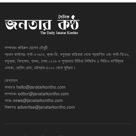
সম্পাদকঃ জহিরুল হোসেন চৌধুরী
প্রধান কার্যালয়ঃ প্লট-৫৭৬/এ, ব্লক-ডি, বসুন্ধরা বারিধারা থেকে প্রকাশিত এবং প্লট-বি/৫৬,
বসুন্ধরা, খিলক্ষেত, বাড্ডা, ঢাকা-১২২৯ ও সুপ্রভাত মিডিয়া লিমিটেড ৪ সিডিএ বাণিজ্যিক
এলাকা, মোমিন রোড, চট্টগ্রাম-৪০০০ থেকে মুদ্রিত।
যোগাযোগ
সাধারণঃ
hello@janatarkontho.com
সম্পাদকঃ
editor@janatarkontho.com
খবরঃ
news@janatarkontho.com
বিজ্ঞাপনঃ
advertise@janatarkontho.com