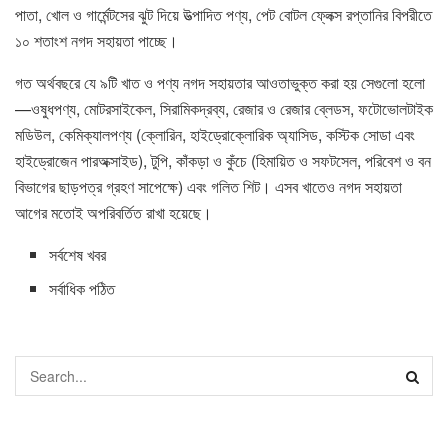
পাতা, খোল ও গার্মেন্টসের ঝুট দিয়ে উত্পাদিত পণ্য, পেট বোটল ফ্লেক্স রপ্তানির বিপরীতে
১০ শতাংশ নগদ সহায়তা পাচ্ছে।
গত অর্থবছরে যে ৯টি খাত ও পণ্য নগদ সহায়তার আওতাভুক্ত করা হয় সেগুলো হলো
—ওষুধপণ্য, মোটরসাইকেল, সিরামিকদ্রব্য, রেজার ও রেজার ব্লেডস, ফটোভোলটাইক
মডিউল, কেমিক্যালপণ্য (ক্লোরিন, হাইড্রোক্লোরিক অ্যাসিড, কস্টিক সোডা এবং
হাইড্রোজেন পারঅক্সাইড), টুপি, কাঁকড়া ও কুঁচে (হিমায়িত ও সফটসেল, পরিবেশ ও বন
বিভাগের ছাড়পত্র গ্রহণ সাপেক্ষে) এবং গলিত শিট। এসব খাতেও নগদ সহায়তা
আগের মতোই অপরিবর্তিত রাখা হয়েছে।
সর্বশেষ খবর
সর্বাধিক পঠিত