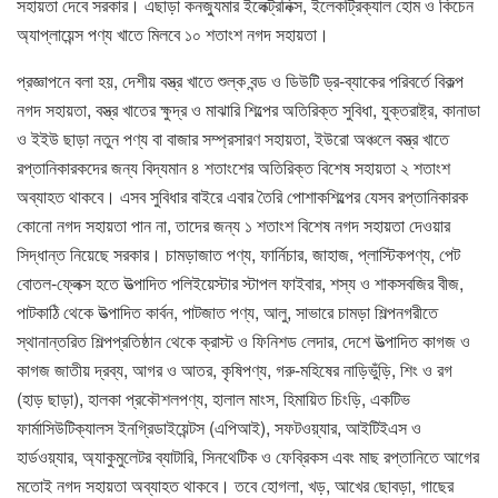
সহায়তা দেবে সরকার। এছাড়া কনজ্যুমার ইলেক্ট্রনিক্স, ইলেকট্রিক্যাল হোম ও কিচেন
অ্যাপ্লায়েন্স পণ্য খাতে মিলবে ১০ শতাংশ নগদ সহায়তা।
প্রজ্ঞাপনে বলা হয়, দেশীয় বস্ত্র খাতে শুল্ক বন্ড ও ডিউটি ড্র-ব্যাকের পরিবর্তে বিকল্প
নগদ সহায়তা, বস্ত্র খাতের ক্ষুদ্র ও মাঝারি শিল্পের অতিরিক্ত সুবিধা, যুক্তরাষ্ট্র, কানাডা
ও ইইউ ছাড়া নতুন পণ্য বা বাজার সম্প্রসারণ সহায়তা, ইউরো অঞ্চলে বস্ত্র খাতে
রপ্তানিকারকদের জন্য বিদ্যমান ৪ শতাংশের অতিরিক্ত বিশেষ সহায়তা ২ শতাংশ
অব্যাহত থাকবে। এসব সুবিধার বাইরে এবার তৈরি পোশাকশিল্পের যেসব রপ্তানিকারক
কোনো নগদ সহায়তা পান না, তাদের জন্য ১ শতাংশ বিশেষ নগদ সহায়তা দেওয়ার
সিদ্ধান্ত নিয়েছে সরকার। চামড়াজাত পণ্য, ফার্নিচার, জাহাজ, প্লাস্টিকপণ্য, পেট
বোতল-ফ্লেক্স হতে উত্পাদিত পলিইয়েস্টার স্টাপল ফাইবার, শস্য ও শাকসবজির বীজ,
পাটকাঠি থেকে উত্পাদিত কার্বন, পাটজাত পণ্য, আলু, সাভারে চামড়া শিল্পনগরীতে
স্থানান্তরিত শিল্পপ্রতিষ্ঠান থেকে ক্রাস্ট ও ফিনিশড লেদার, দেশে উত্পাদিত কাগজ ও
কাগজ জাতীয় দ্রব্য, আগর ও আতর, কৃষিপণ্য, গরু-মহিষের নাড়িভুঁড়ি, শিং ও রগ
(হাড় ছাড়া), হালকা প্রকৌশলপণ্য, হালাল মাংস, হিমায়িত চিংড়ি, একটিভ
ফার্মাসিউটিক্যালস ইনগ্রিডাইয়েন্টস (এপিআই), সফটওয়্যার, আইটিইএস ও
হার্ডওয়্যার, অ্যাকুমুলেটর ব্যাটারি, সিনথেটিক ও ফেব্রিকস এবং মাছ রপ্তানিতে আগের
মতোই নগদ সহায়তা অব্যাহত থাকবে। তবে হোগলা, খড়, আখের ছোবড়া, গাছের