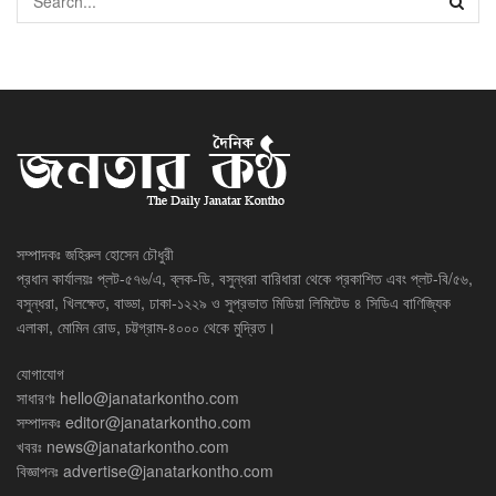
সম্পাদকঃ জহিরুল হোসেন চৌধুরী
প্রধান কার্যালয়ঃ প্লট-৫৭৬/এ, ব্লক-ডি, বসুন্ধরা বারিধারা থেকে প্রকাশিত এবং প্লট-বি/৫৬,
বসুন্ধরা, খিলক্ষেত, বাড্ডা, ঢাকা-১২২৯ ও সুপ্রভাত মিডিয়া লিমিটেড ৪ সিডিএ বাণিজ্যিক
এলাকা, মোমিন রোড, চট্টগ্রাম-৪০০০ থেকে মুদ্রিত।
যোগাযোগ
সাধারণঃ
hello@janatarkontho.com
সম্পাদকঃ
editor@janatarkontho.com
খবরঃ
news@janatarkontho.com
বিজ্ঞাপনঃ
advertise@janatarkontho.com