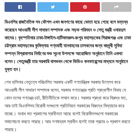
বিএনপির রাজনৈতিক সব কৌশল এখন জনগণের কাছে ভোতা হয়ে গেছে বলে মন্তব্য
করেছেন আওয়ামী লীগ সাধারণ সম্পাদক এবং সড়ক পরিবহন ও সেতু মন্ত্রী ওবায়দুল
কাদের। বৃহস্পতিবার ঢাকা-টাঙ্গাইল-হাটিকামরুল-রংপুর মহাসড়কের সিরাজগঞ্জ এবং ঢাকা
চট্টগ্রাম মহাসড়কের কুমিল্লায় পণ্যবাহী যানবাহনের চালকদের জন্য বহুমুখী সুবিধা
সম্পন্ন বিশ্রামাগার নির্মাণের শুভ সূচনা উপলক্ষে আয়োজিত অনুষ্ঠানে তিনি একথা
বলেন। সেতুমন্ত্রী তার সরকারি বাসভবন থেকে ভিডিও কনফারেন্সের মাধ্যমে অনুষ্ঠানে
যুক্ত হন।
শেখ হাসিনার নেতৃত্বে পরিচালিত সরকার একটি গণতান্ত্রিক সরকার উল্লেখ করে
আওয়ামী লীগ সাধারণ সম্পাদক বলেন, সরকার গণতন্ত্রের প্রতি শ্রদ্ধাশীল বিধায় যে
কোন দলের গণতন্ত্র চর্চা, রীতিনীতিকে সম্মান করে। সরকার শ্রদ্ধা করে বিরুদ্ধ মত,
আর তাই বিএনপিসহ বিরোধী দলগুলো প্রতিনিয়ত সরকারের বিরুদ্ধে মিথ্যাচার করে
যাচ্ছে। অবাধ মত প্রকাশের স্বাধীনতা আছে বলেই বিরোধীদলগুলো সরকারের
সমালোচনা করতে পারছে। আর গণমাধ্যম স্বাধীন বলেই তারা প্রচার ও প্রকাশ করতে
পারছে।