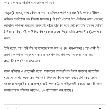
কাছে ঢাল হতে পারেনি বলে জানান কাদের।
সেতুমন্ত্রী বলেন, শেখ হাসিনা জনগণের অধিকার প্রতিষ্ঠায় রাজনীতি করেন,মৌলিক
অধিকার প্রতিষ্ঠায় তার নিরলস সংগ্রাম। বিএনপি নেতারা উপ-নির্বাচনে আগে থেকেই
ভরাডুবির আশংকা করছেন, জনগণের কাছে তারা কি বলে ভোট চাইবে? তাদের ঝোলায়
ইতিবাচক কিছু নেই, তাই বিএনপি বরাবরের মতো মিথ্যা অভিযোগের তীর ছুঁড়তে শুরু
করছে।
তিনি বলেন, আওয়ামী লীগের ক্ষমতার উৎস জনগণ এবং জন-আস্থা। আওয়ামী লীগ
জনগণকে কখনো শত্রু মনে করে না,এমনকি বিএনপিকেও শত্রু ভাবে না বরং
রাজনৈতিক প্রতিপক্ষ মনে করেন।
সড়ক পরিবহন ও সেতুমন্ত্রী বলেন, সরকারের পাশাপাশি সংশ্লিষ্ট সকলের আন্তরিক
প্রয়াসে দেশের সড়ক হবে নিরাপদ। উন্নয়ন বান্ধব সড়ক নেটওয়ার্ক গড়ে তোলা
সরকারের অগ্রাধিকার, এ লক্ষ্যে আইনগত কাঠামো শক্তিশালী করনের অংশ হিসেবে
সরকার সড়ক পরিবহন আইন-২০১৮ বাস্তবায়ন শুরু করছে।