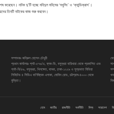
ষ করেছেন। নাটক দু’টি হচ্ছে মহিদুল মহিমের ‘মধুসিং’ ও ‘ক্যান্ডিক্রাস’।
য়েদের তিনটি নাটকের কাজ শুরু করবেন।
সম্পাদকঃ জহিরুল হোসেন চৌধুরী
যো
প্রধান কার্যালয়ঃ প্লট-৫৭৬/এ, ব্লক-ডি, বসুন্ধরা বারিধারা থেকে প্রকাশিত এবং
সা
প্লট-বি/৫৬, বসুন্ধরা, খিলক্ষেত, বাড্ডা, ঢাকা-১২২৯ ও সুপ্রভাত মিডিয়া
সম
লিমিটেড ৪ সিডিএ বাণিজ্যিক এলাকা, মোমিন রোড, চট্টগ্রাম-৪০০০ থেকে
খব
মুদ্রিত।
বিজ
হোম
জাতীয়
রাজনীতি
অর্থনীতি
বিশ্ব
সারাদেশ
ব