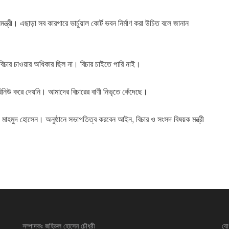
নমন্ত্রী। এছাড়া সব কারগারে ভার্চুয়াল কোর্ট ভবন নির্মাণ করা উচিত বলে জানান
িচার চাওয়ার অধিকার ছিল না। বিচার চাইতে পারি নাই।
 রিনিউ করে দেয়নি। আমাদের বিচারের বাণী নিভৃতে কেঁদেছে।
দ মাহমুদ হোসেন। অনুষ্ঠানে সভাপতিত্ব করবেন আইন, বিচার ও সংসদ বিষয়ক মন্ত্রী
সম্পাদকঃ জহিরুল হোসেন চৌধুরী
যো