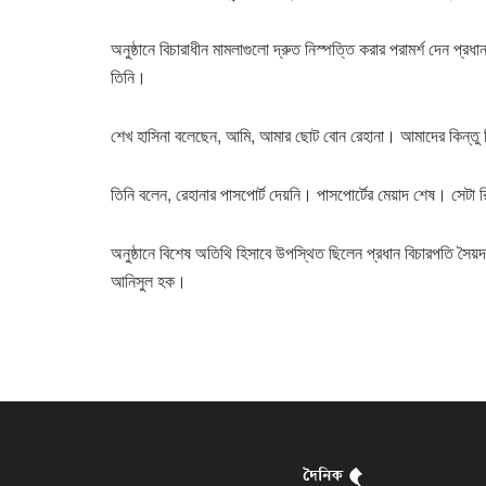
অনুষ্ঠানে বিচারাধীন মামলাগুলো দ্রুত নিস্পত্তি করার পরামর্শ দেন প্রধা
তিনি।
শেখ হাসিনা বলেছেন, আমি, আমার ছোট বোন রেহানা। আমাদের কিন্তু ব
তিনি বলেন, রেহানার পাসপোর্ট দেয়নি। পাসপোর্টের মেয়াদ শেষ। সেটা
অনুষ্ঠানে বিশেষ অতিথি হিসাবে উপস্থিত ছিলেন প্রধান বিচারপতি সৈয়
আনিসুল হক।