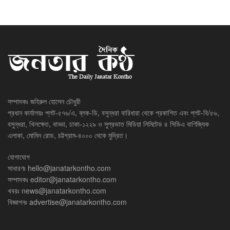
সম্পাদকঃ জহিরুল হোসেন চৌধুরী
প্রধান কার্যালয়ঃ প্লট-৫৭৬/এ, ব্লক-ডি, বসুন্ধরা বারিধারা থেকে প্রকাশিত এবং প্লট-বি/৫৬,
বসুন্ধরা, খিলক্ষেত, বাড্ডা, ঢাকা-১২২৯ ও সুপ্রভাত মিডিয়া লিমিটেড ৪ সিডিএ বাণিজ্যিক
এলাকা, মোমিন রোড, চট্টগ্রাম-৪০০০ থেকে মুদ্রিত।
যোগাযোগ
সাধারণঃ
hello@janatarkontho.com
সম্পাদকঃ
editor@janatarkontho.com
খবরঃ
news@janatarkontho.com
বিজ্ঞাপনঃ
advertise@janatarkontho.com