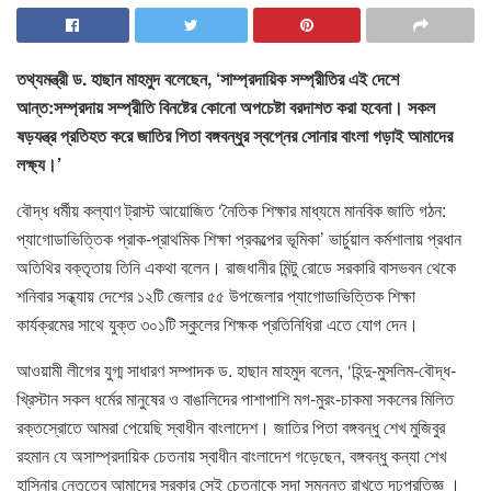
তথ্যমন্ত্রী ড. হাছান মাহমুদ বলেছেন, ‘সাম্প্রদায়িক সম্প্রীতির এই দেশে
আন্ত:সম্প্রদায় সম্প্রীতি বিনষ্টের কোনো অপচেষ্টা বরদাশত করা হবেনা। সকল
ষড়যন্ত্র প্রতিহত করে জাতির পিতা বঙ্গবন্ধুর স্বপ্নের সোনার বাংলা গড়াই আমাদের
লক্ষ্য।’
বৌদ্ধ ধর্মীয় কল্যাণ ট্রাস্ট আয়োজিত ‘নৈতিক শিক্ষার মাধ্যমে মানবিক জাতি গঠন:
প্যাগোডাভিত্তিক প্রাক-প্রাথমিক শিক্ষা প্রকল্পের ভূমিকা’ ভার্চুয়াল কর্মশালায় প্রধান
অতিথির বক্তৃতায় তিনি একথা বলেন। রাজধানীর মিন্টু রোডে সরকারি বাসভবন থেকে
শনিবার সন্ধ্যায় দেশের ১২টি জেলার ৫৫ উপজেলার প্যাগোডাভিত্তিক শিক্ষা
কার্যক্রমের সাথে যুক্ত ৩০১টি স্কুলের শিক্ষক প্রতিনিধিরা এতে যোগ দেন।
আওয়ামী লীগের যুগ্ম সাধারণ সম্পাদক ড. হাছান মাহমুদ বলেন, ‘হিন্দু-মুসলিম-বৌদ্ধ-
খ্রিস্টান সকল ধর্মের মানুষের ও বাঙালিদের পাশাপাশি মগ-মুরং-চাকমা সকলের মিলিত
রক্তস্রোতে আমরা পেয়েছি স্বাধীন বাংলাদেশ। জাতির পিতা বঙ্গবন্ধু শেখ মুজিবুর
রহমান যে অসাম্প্রদায়িক চেতনায় স্বাধীন বাংলাদেশ গড়েছেন, বঙ্গবন্ধু কন্যা শেখ
হাসিনার নেতৃত্বে আমাদের সরকার সেই চেতনাকে সদা সমুন্নত রাখতে দৃঢ়প্রতিজ্ঞ ।